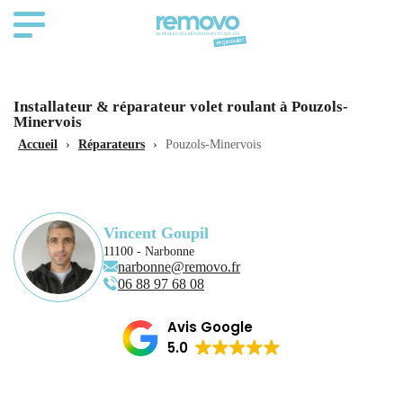
Installateur & réparateur volet roulant à Pouzols-
Minervois
Accueil
›
Réparateurs
›
Pouzols-Minervois
Vincent Goupil
11100 - Narbonne
narbonne@removo.fr
06 88 97 68 08
Avis Google
5.0