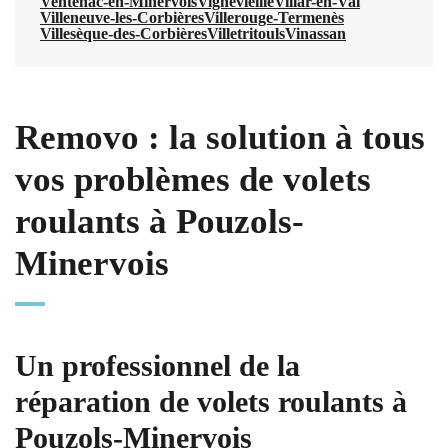
Ventenac-en-Minervois
Vignevieille
Villar-en-Val
Villeneuve-les-Corbières
Villerouge-Termenès
Villesèque-des-Corbières
Villetritouls
Vinassan
Removo : la solution à tous
vos problèmes de volets
roulants à Pouzols-
Minervois
Un professionnel de la
réparation de volets roulants à
Pouzols-Minervois