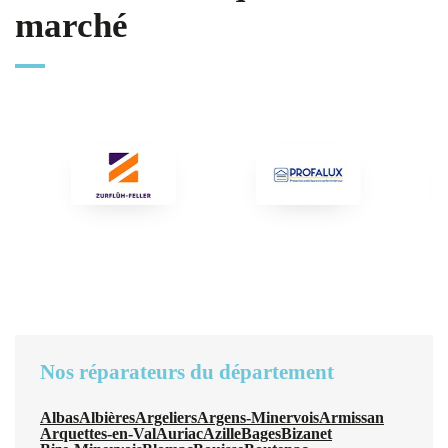
marché
Nos réparateurs du département
Albas
Albières
Argeliers
Argens-Minervois
Armissan
Arquettes-en-Val
Auriac
Azille
Bages
Bizanet