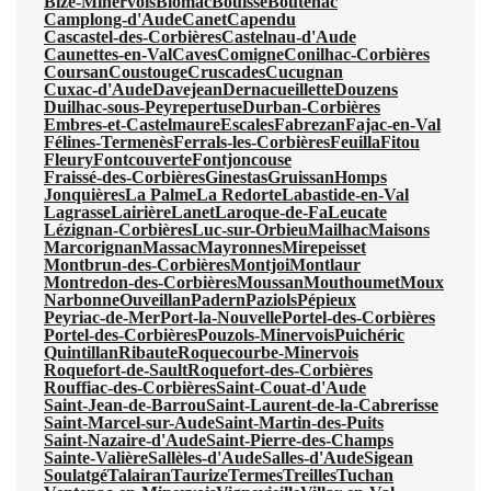
Bize-Minervois
Blomac
Bouisse
Boutenac
Camplong-d'Aude
Canet
Capendu
Cascastel-des-Corbières
Castelnau-d'Aude
Caunettes-en-Val
Caves
Comigne
Conilhac-Corbières
Coursan
Coustouge
Cruscades
Cucugnan
Cuxac-d'Aude
Davejean
Dernacueillette
Douzens
Duilhac-sous-Peyrepertuse
Durban-Corbières
Embres-et-Castelmaure
Escales
Fabrezan
Fajac-en-Val
Félines-Termenès
Ferrals-les-Corbières
Feuilla
Fitou
Fleury
Fontcouverte
Fontjoncouse
Fraissé-des-Corbières
Ginestas
Gruissan
Homps
Jonquières
La Palme
La Redorte
Labastide-en-Val
Lagrasse
Lairière
Lanet
Laroque-de-Fa
Leucate
Lézignan-Corbières
Luc-sur-Orbieu
Mailhac
Maisons
Marcorignan
Massac
Mayronnes
Mirepeisset
Montbrun-des-Corbières
Montjoi
Montlaur
Montredon-des-Corbières
Moussan
Mouthoumet
Moux
Narbonne
Ouveillan
Padern
Paziols
Pépieux
Peyriac-de-Mer
Port-la-Nouvelle
Portel-des-Corbières
Portel-des-Corbières
Pouzols-Minervois
Puichéric
Quintillan
Ribaute
Roquecourbe-Minervois
Roquefort-de-Sault
Roquefort-des-Corbières
Rouffiac-des-Corbières
Saint-Couat-d'Aude
Saint-Jean-de-Barrou
Saint-Laurent-de-la-Cabrerisse
Saint-Marcel-sur-Aude
Saint-Martin-des-Puits
Saint-Nazaire-d'Aude
Saint-Pierre-des-Champs
Sainte-Valière
Sallèles-d'Aude
Salles-d'Aude
Sigean
Soulatgé
Talairan
Taurize
Termes
Treilles
Tuchan