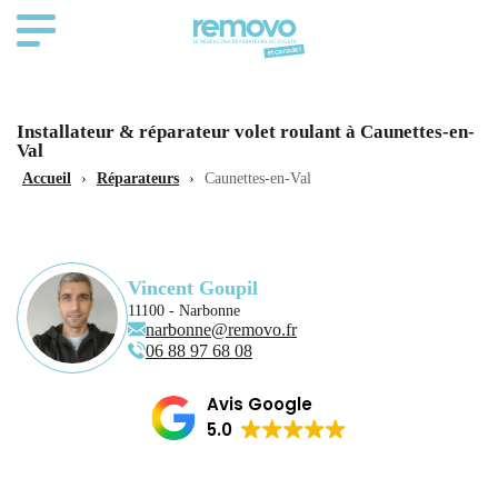
Installateur & réparateur volet roulant à Caunettes-en-
Val
Accueil
›
Réparateurs
›
Caunettes-en-Val
Vincent Goupil
11100 - Narbonne
narbonne@removo.fr
06 88 97 68 08
Avis Google
5.0