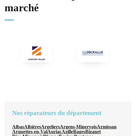
marché
Nos réparateurs du département
Albas
Albières
Argeliers
Argens-Minervois
Armissan
Arquettes-en-Val
Auriac
Azille
Bages
Bizanet