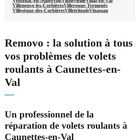
Ventenac-en-Minervois
Vignevieille
Villar-en-Val
Villeneuve-les-Corbières
Villerouge-Termenès
Villesèque-des-Corbières
Villetritouls
Vinassan
Removo : la solution à tous
vos problèmes de volets
roulants à Caunettes-en-
Val
Un professionnel de la
réparation de volets roulants à
Caunettes-en-Val