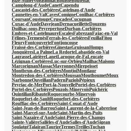
Bize-Minervois
Blomac
Bouisse
Boutenac
Camplong-d'Aude
Canet
Capendu
Cascastel-des-Corbières
Castelnau-d'Aude
Caunettes-en-Val
Caves
Comigne
Conilhac-Corbières
Coursan
Coustouge
Cruscades
Cucugnan
Cuxac-d'Aude
Davejean
Dernacueillette
Douzens
Duilhac-sous-Peyrepertuse
Durban-Corbières
Embres-et-Castelmaure
Escales
Fabrezan
Fajac-en-Val
Félines-Termenès
Ferrals-les-Corbières
Feuilla
Fitou
Fleury
Fontcouverte
Fontjoncouse
Fraissé-des-Corbières
Ginestas
Gruissan
Homps
Jonquières
La Palme
La Redorte
Labastide-en-Val
Lagrasse
Lairière
Lanet
Laroque-de-Fa
Leucate
Lézignan-Corbières
Luc-sur-Orbieu
Mailhac
Maisons
Marcorignan
Massac
Mayronnes
Mirepeisset
Montbrun-des-Corbières
Montjoi
Montlaur
Montredon-des-Corbières
Moussan
Mouthoumet
Moux
Narbonne
Ouveillan
Padern
Paziols
Pépieux
Peyriac-de-Mer
Port-la-Nouvelle
Portel-des-Corbières
Portel-des-Corbières
Pouzols-Minervois
Puichéric
Quintillan
Ribaute
Roquecourbe-Minervois
Roquefort-de-Sault
Roquefort-des-Corbières
Rouffiac-des-Corbières
Saint-Couat-d'Aude
Saint-Jean-de-Barrou
Saint-Laurent-de-la-Cabrerisse
Saint-Marcel-sur-Aude
Saint-Martin-des-Puits
Saint-Nazaire-d'Aude
Saint-Pierre-des-Champs
Sainte-Valière
Sallèles-d'Aude
Salles-d'Aude
Sigean
Soulatgé
Talairan
Taurize
Termes
Treilles
Tuchan