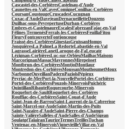
Camplong-d'Aude
Canet
Capendu
Cascastel-des-Corbières
Castelnau-d'Aude
Caunettes-en-Val
Caves
Comigne
Conilhac-Corbières
Coursan
Coustouge
Cruscades
Cucugnan
Cuxac-d'Aude
Davejean
Dernacueillette
Douzens
Duilhac-sous-Peyrepertuse
Durban-Corbières
Embres-et-Castelmaure
Escales
Fabrezan
Fajac-en-Val
Félines-Termenès
Ferrals-les-Corbières
Feuilla
Fitou
Fleury
Fontcouverte
Fontjoncouse
Fraissé-des-Corbières
Ginestas
Gruissan
Homps
Jonquières
La Palme
La Redorte
Labastide-en-Val
Lagrasse
Lairière
Lanet
Laroque-de-Fa
Leucate
Lézignan-Corbières
Luc-sur-Orbieu
Mailhac
Maisons
Marcorignan
Massac
Mayronnes
Mirepeisset
Montbrun-des-Corbières
Montjoi
Montlaur
Montredon-des-Corbières
Moussan
Mouthoumet
Moux
Narbonne
Ouveillan
Padern
Paziols
Pépieux
Peyriac-de-Mer
Port-la-Nouvelle
Portel-des-Corbières
Portel-des-Corbières
Pouzols-Minervois
Puichéric
Quintillan
Ribaute
Roquecourbe-Minervois
Roquefort-de-Sault
Roquefort-des-Corbières
Rouffiac-des-Corbières
Saint-Couat-d'Aude
Saint-Jean-de-Barrou
Saint-Laurent-de-la-Cabrerisse
Saint-Marcel-sur-Aude
Saint-Martin-des-Puits
Saint-Nazaire-d'Aude
Saint-Pierre-des-Champs
Sainte-Valière
Sallèles-d'Aude
Salles-d'Aude
Sigean
Soulatgé
Talairan
Taurize
Termes
Treilles
Tuchan
Ventenac-en-Minervois
Vignevieille
Villar-en-Val