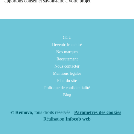
apportons conseil et savoir-faire à votre projet.
CGU
Devenir franchisé
Nos marques
Recrutement
Nous contacter
Mentions légales
Plan du site
Politique de confidentialité
Blog
©
Removo
, tous droits réservés -
Paramètres des cookies
-
Réalisation
Infocob web