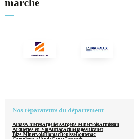
marché
Nos réparateurs du département
Albas
Albières
Argeliers
Argens-Minervois
Armissan
Arquettes-en-Val
Auriac
Azille
Bages
Bizanet
Bize-Minervois
Blomac
Bouisse
Boutenac