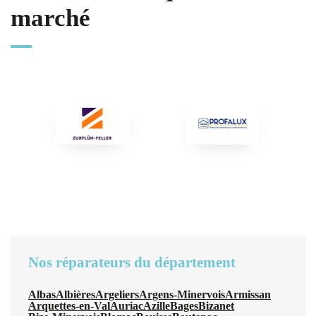
marché
Nos réparateurs du département
Albas
Albières
Argeliers
Argens-Minervois
Armissan
Arquettes-en-Val
Auriac
Azille
Bages
Bizanet