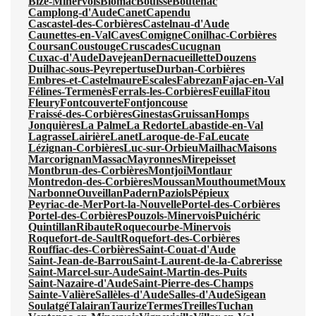
Bize-Minervois
Blomac
Bouisse
Boutenac
Camplong-d'Aude
Canet
Capendu
Cascastel-des-Corbières
Castelnau-d'Aude
Caunettes-en-Val
Caves
Comigne
Conilhac-Corbières
Coursan
Coustouge
Cruscades
Cucugnan
Cuxac-d'Aude
Davejean
Dernacueillette
Douzens
Duilhac-sous-Peyrepertuse
Durban-Corbières
Embres-et-Castelmaure
Escales
Fabrezan
Fajac-en-Val
Félines-Termenès
Ferrals-les-Corbières
Feuilla
Fitou
Fleury
Fontcouverte
Fontjoncouse
Fraissé-des-Corbières
Ginestas
Gruissan
Homps
Jonquières
La Palme
La Redorte
Labastide-en-Val
Lagrasse
Lairière
Lanet
Laroque-de-Fa
Leucate
Lézignan-Corbières
Luc-sur-Orbieu
Mailhac
Maisons
Marcorignan
Massac
Mayronnes
Mirepeisset
Montbrun-des-Corbières
Montjoi
Montlaur
Montredon-des-Corbières
Moussan
Mouthoumet
Moux
Narbonne
Ouveillan
Padern
Paziols
Pépieux
Peyriac-de-Mer
Port-la-Nouvelle
Portel-des-Corbières
Portel-des-Corbières
Pouzols-Minervois
Puichéric
Quintillan
Ribaute
Roquecourbe-Minervois
Roquefort-de-Sault
Roquefort-des-Corbières
Rouffiac-des-Corbières
Saint-Couat-d'Aude
Saint-Jean-de-Barrou
Saint-Laurent-de-la-Cabrerisse
Saint-Marcel-sur-Aude
Saint-Martin-des-Puits
Saint-Nazaire-d'Aude
Saint-Pierre-des-Champs
Sainte-Valière
Sallèles-d'Aude
Salles-d'Aude
Sigean
Soulatgé
Talairan
Taurize
Termes
Treilles
Tuchan