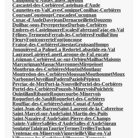
Camplong-d'Aude
Canet
Capendu
Cascastel-des-Corbières
Castelnau-d'Aude
Caunettes-en-Val
Caves
Comigne
Conilhac-Corbières
Coursan
Coustouge
Cruscades
Cucugnan
Cuxac-d'Aude
Davejean
Dernacueillette
Douzens
Duilhac-sous-Peyrepertuse
Durban-Corbières
Embres-et-Castelmaure
Escales
Fabrezan
Fajac-en-Val
Félines-Termenès
Ferrals-les-Corbières
Feuilla
Fitou
Fleury
Fontcouverte
Fontjoncouse
Fraissé-des-Corbières
Ginestas
Gruissan
Homps
Jonquières
La Palme
La Redorte
Labastide-en-Val
Lagrasse
Lairière
Lanet
Laroque-de-Fa
Leucate
Lézignan-Corbières
Luc-sur-Orbieu
Mailhac
Maisons
Marcorignan
Massac
Mayronnes
Mirepeisset
Montbrun-des-Corbières
Montjoi
Montlaur
Montredon-des-Corbières
Moussan
Mouthoumet
Moux
Narbonne
Ouveillan
Padern
Paziols
Pépieux
Peyriac-de-Mer
Port-la-Nouvelle
Portel-des-Corbières
Portel-des-Corbières
Pouzols-Minervois
Puichéric
Quintillan
Ribaute
Roquecourbe-Minervois
Roquefort-de-Sault
Roquefort-des-Corbières
Rouffiac-des-Corbières
Saint-Couat-d'Aude
Saint-Jean-de-Barrou
Saint-Laurent-de-la-Cabrerisse
Saint-Marcel-sur-Aude
Saint-Martin-des-Puits
Saint-Nazaire-d'Aude
Saint-Pierre-des-Champs
Sainte-Valière
Sallèles-d'Aude
Salles-d'Aude
Sigean
Soulatgé
Talairan
Taurize
Termes
Treilles
Tuchan
Ventenac-en-Minervois
Vignevieille
Villar-en-Val