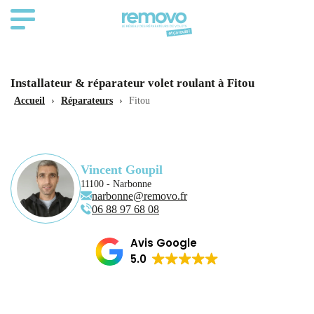
Installateur & réparateur volet roulant à Fitou
Accueil
›
Réparateurs
›
Fitou
Vincent Goupil
11100 - Narbonne
narbonne@removo.fr
06 88 97 68 08
Avis Google
5.0