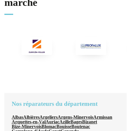
marché
Nos réparateurs du département
Albas
Albières
Argeliers
Argens-Minervois
Armissan
Arquettes-en-Val
Auriac
Azille
Bages
Bizanet
Bize-Minervois
Blomac
Bouisse
Boutenac