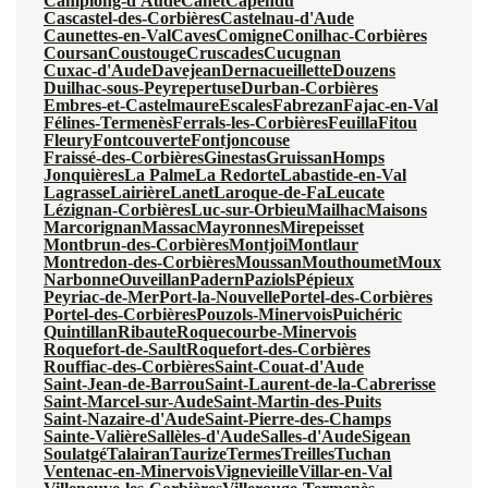
Camplong-d'Aude
Canet
Capendu
Cascastel-des-Corbières
Castelnau-d'Aude
Caunettes-en-Val
Caves
Comigne
Conilhac-Corbières
Coursan
Coustouge
Cruscades
Cucugnan
Cuxac-d'Aude
Davejean
Dernacueillette
Douzens
Duilhac-sous-Peyrepertuse
Durban-Corbières
Embres-et-Castelmaure
Escales
Fabrezan
Fajac-en-Val
Félines-Termenès
Ferrals-les-Corbières
Feuilla
Fitou
Fleury
Fontcouverte
Fontjoncouse
Fraissé-des-Corbières
Ginestas
Gruissan
Homps
Jonquières
La Palme
La Redorte
Labastide-en-Val
Lagrasse
Lairière
Lanet
Laroque-de-Fa
Leucate
Lézignan-Corbières
Luc-sur-Orbieu
Mailhac
Maisons
Marcorignan
Massac
Mayronnes
Mirepeisset
Montbrun-des-Corbières
Montjoi
Montlaur
Montredon-des-Corbières
Moussan
Mouthoumet
Moux
Narbonne
Ouveillan
Padern
Paziols
Pépieux
Peyriac-de-Mer
Port-la-Nouvelle
Portel-des-Corbières
Portel-des-Corbières
Pouzols-Minervois
Puichéric
Quintillan
Ribaute
Roquecourbe-Minervois
Roquefort-de-Sault
Roquefort-des-Corbières
Rouffiac-des-Corbières
Saint-Couat-d'Aude
Saint-Jean-de-Barrou
Saint-Laurent-de-la-Cabrerisse
Saint-Marcel-sur-Aude
Saint-Martin-des-Puits
Saint-Nazaire-d'Aude
Saint-Pierre-des-Champs
Sainte-Valière
Sallèles-d'Aude
Salles-d'Aude
Sigean
Soulatgé
Talairan
Taurize
Termes
Treilles
Tuchan
Ventenac-en-Minervois
Vignevieille
Villar-en-Val