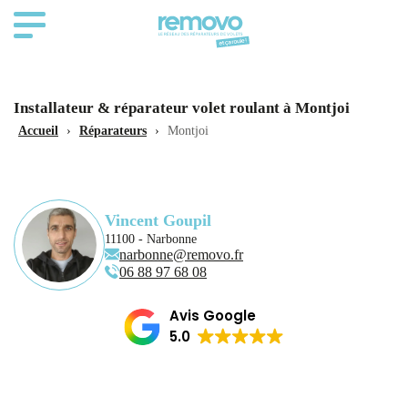
Installateur & réparateur volet roulant à Montjoi
Accueil
›
Réparateurs
›
Montjoi
Vincent Goupil
11100 - Narbonne
narbonne@removo.fr
06 88 97 68 08
Avis Google
5.0