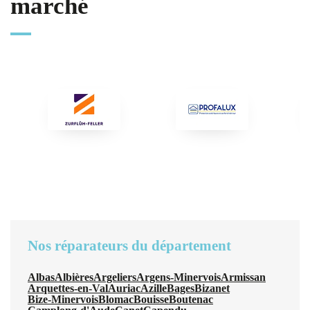
marché
Nos réparateurs du département
Albas
Albières
Argeliers
Argens-Minervois
Armissan
Arquettes-en-Val
Auriac
Azille
Bages
Bizanet
Bize-Minervois
Blomac
Bouisse
Boutenac