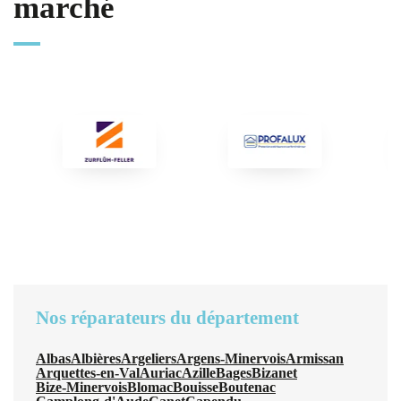
marché
Nos réparateurs du département
Albas
Albières
Argeliers
Argens-Minervois
Armissan
Arquettes-en-Val
Auriac
Azille
Bages
Bizanet
Bize-Minervois
Blomac
Bouisse
Boutenac