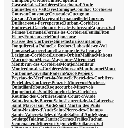
Camplong-d'Aude
Canet
Capendu
Cascastel-des-Corbières
Castelnau-d'Aude
Caunettes-en-Val
Caves
Comigne
Conilhac-Corbières
Coursan
Coustouge
Cruscades
Cucugnan
Cuxac-d'Aude
Davejean
Dernacueillette
Douzens
Duilhac-sous-Peyrepertuse
Durban-Corbières
Embres-et-Castelmaure
Escales
Fabrezan
Fajac-en-Val
Félines-Termenès
Ferrals-les-Corbières
Feuilla
Fitou
Fleury
Fontcouverte
Fontjoncouse
Fraissé-des-Corbières
Ginestas
Gruissan
Homps
Jonquières
La Palme
La Redorte
Labastide-en-Val
Lagrasse
Lairière
Lanet
Laroque-de-Fa
Leucate
Lézignan-Corbières
Luc-sur-Orbieu
Mailhac
Maisons
Marcorignan
Massac
Mayronnes
Mirepeisset
Montbrun-des-Corbières
Montjoi
Montlaur
Montredon-des-Corbières
Moussan
Mouthoumet
Moux
Narbonne
Ouveillan
Padern
Paziols
Pépieux
Peyriac-de-Mer
Port-la-Nouvelle
Portel-des-Corbières
Portel-des-Corbières
Pouzols-Minervois
Puichéric
Quintillan
Ribaute
Roquecourbe-Minervois
Roquefort-de-Sault
Roquefort-des-Corbières
Rouffiac-des-Corbières
Saint-Couat-d'Aude
Saint-Jean-de-Barrou
Saint-Laurent-de-la-Cabrerisse
Saint-Marcel-sur-Aude
Saint-Martin-des-Puits
Saint-Nazaire-d'Aude
Saint-Pierre-des-Champs
Sainte-Valière
Sallèles-d'Aude
Salles-d'Aude
Sigean
Soulatgé
Talairan
Taurize
Termes
Treilles
Tuchan
Ventenac-en-Minervois
Vignevieille
Villar-en-Val