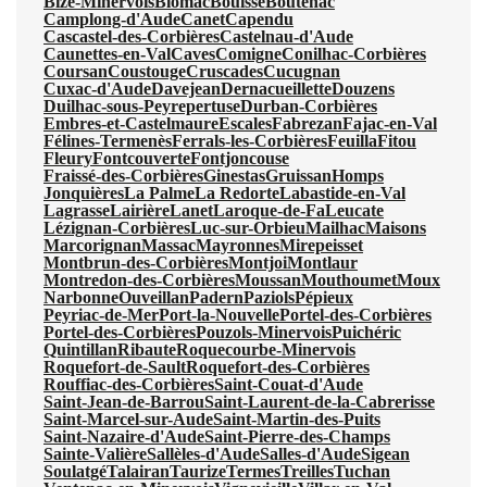
Bize-Minervois
Blomac
Bouisse
Boutenac
Camplong-d'Aude
Canet
Capendu
Cascastel-des-Corbières
Castelnau-d'Aude
Caunettes-en-Val
Caves
Comigne
Conilhac-Corbières
Coursan
Coustouge
Cruscades
Cucugnan
Cuxac-d'Aude
Davejean
Dernacueillette
Douzens
Duilhac-sous-Peyrepertuse
Durban-Corbières
Embres-et-Castelmaure
Escales
Fabrezan
Fajac-en-Val
Félines-Termenès
Ferrals-les-Corbières
Feuilla
Fitou
Fleury
Fontcouverte
Fontjoncouse
Fraissé-des-Corbières
Ginestas
Gruissan
Homps
Jonquières
La Palme
La Redorte
Labastide-en-Val
Lagrasse
Lairière
Lanet
Laroque-de-Fa
Leucate
Lézignan-Corbières
Luc-sur-Orbieu
Mailhac
Maisons
Marcorignan
Massac
Mayronnes
Mirepeisset
Montbrun-des-Corbières
Montjoi
Montlaur
Montredon-des-Corbières
Moussan
Mouthoumet
Moux
Narbonne
Ouveillan
Padern
Paziols
Pépieux
Peyriac-de-Mer
Port-la-Nouvelle
Portel-des-Corbières
Portel-des-Corbières
Pouzols-Minervois
Puichéric
Quintillan
Ribaute
Roquecourbe-Minervois
Roquefort-de-Sault
Roquefort-des-Corbières
Rouffiac-des-Corbières
Saint-Couat-d'Aude
Saint-Jean-de-Barrou
Saint-Laurent-de-la-Cabrerisse
Saint-Marcel-sur-Aude
Saint-Martin-des-Puits
Saint-Nazaire-d'Aude
Saint-Pierre-des-Champs
Sainte-Valière
Sallèles-d'Aude
Salles-d'Aude
Sigean
Soulatgé
Talairan
Taurize
Termes
Treilles
Tuchan