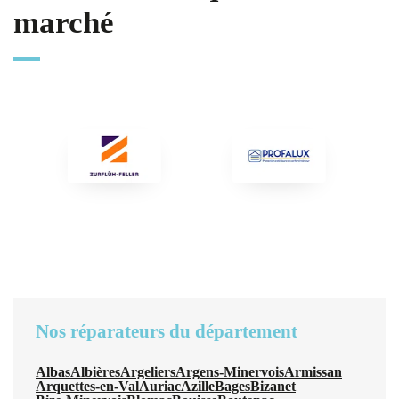
marché
Nos réparateurs du département
Albas
Albières
Argeliers
Argens-Minervois
Armissan
Arquettes-en-Val
Auriac
Azille
Bages
Bizanet