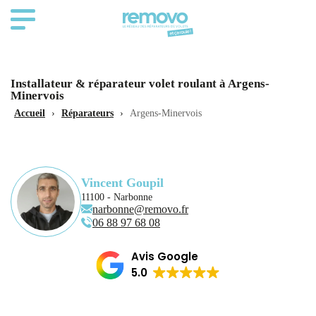
Installateur & réparateur volet roulant à Argens-
Minervois
Accueil
›
Réparateurs
›
Argens-Minervois
Vincent Goupil
11100 - Narbonne
narbonne@removo.fr
06 88 97 68 08
Avis Google
5.0