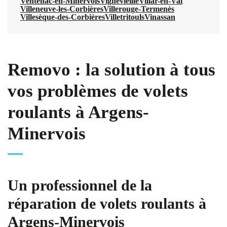
Ventenac-en-Minervois
Vignevieille
Villar-en-Val
Villeneuve-les-Corbières
Villerouge-Termenès
Villesèque-des-Corbières
Villetritouls
Vinassan
Removo : la solution à tous
vos problèmes de volets
roulants à Argens-
Minervois
Un professionnel de la
réparation de volets roulants à
Argens-Minervois