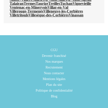
Talairan
Termes
Taurize
Treilles
Tuchan
Vignevieille
Ventenac-en-Minervois
Villar-en-Val
Villerouge-Termenès
Villeneuve-les-Corbières
Villetritouls
Villesèque-des-Corbières
Vinassan
CGU
Devenir franchisé
Nos marques
Recrutement
Nous contacter
Mentions légales
Plan du site
Politique de confidentialité
Blog