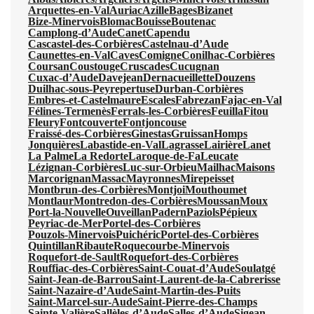
Arquettes-en-Val
Auriac
Azille
Bages
Bizanet
Bize-Minervois
Blomac
Bouisse
Boutenac
Camplong-d’Aude
Canet
Capendu
Cascastel-des-Corbières
Castelnau-d’Aude
Caunettes-en-Val
Caves
Comigne
Conilhac-Corbières
Coursan
Coustouge
Cruscades
Cucugnan
Cuxac-d’Aude
Davejean
Dernacueillette
Douzens
Duilhac-sous-Peyrepertuse
Durban-Corbières
Embres-et-Castelmaure
Escales
Fabrezan
Fajac-en-Val
Félines-Termenès
Ferrals-les-Corbières
Feuilla
Fitou
Fleury
Fontcouverte
Fontjoncouse
Fraissé-des-Corbières
Ginestas
Gruissan
Homps
Jonquières
Labastide-en-Val
Lagrasse
Lairière
Lanet
La Palme
La Redorte
Laroque-de-Fa
Leucate
Lézignan-Corbières
Luc-sur-Orbieu
Mailhac
Maisons
Marcorignan
Massac
Mayronnes
Mirepeisset
Montbrun-des-Corbières
Montjoi
Mouthoumet
Montlaur
Montredon-des-Corbières
Moussan
Moux
Port-la-Nouvelle
Ouveillan
Padern
Paziols
Pépieux
Peyriac-de-Mer
Portel-des-Corbières
Pouzols-Minervois
Puichéric
Portel-des-Corbières
Quintillan
Ribaute
Roquecourbe-Minervois
Roquefort-de-Sault
Roquefort-des-Corbières
Rouffiac-des-Corbières
Saint-Couat-d’Aude
Soulatgé
Saint-Jean-de-Barrou
Saint-Laurent-de-la-Cabrerisse
Saint-Nazaire-d’Aude
Saint-Martin-des-Puits
Saint-Marcel-sur-Aude
Saint-Pierre-des-Champs
Sainte-Valière
Sallèles-d’Aude
Salles-d’Aude
Sigean