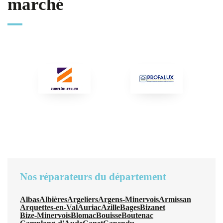
marché
Nos réparateurs du département
Albas
Albières
Argeliers
Argens-Minervois
Armissan
Arquettes-en-Val
Auriac
Azille
Bages
Bizanet
Bize-Minervois
Blomac
Bouisse
Boutenac