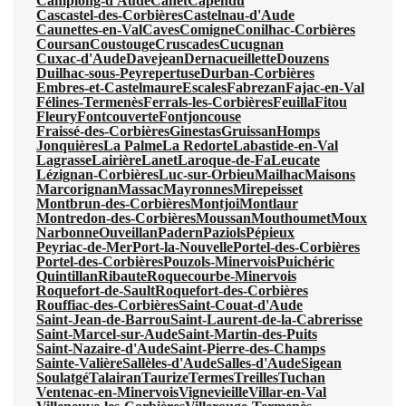
Camplong-d'Aude
Canet
Capendu
Cascastel-des-Corbières
Castelnau-d'Aude
Caunettes-en-Val
Caves
Comigne
Conilhac-Corbières
Coursan
Coustouge
Cruscades
Cucugnan
Cuxac-d'Aude
Davejean
Dernacueillette
Douzens
Duilhac-sous-Peyrepertuse
Durban-Corbières
Embres-et-Castelmaure
Escales
Fabrezan
Fajac-en-Val
Félines-Termenès
Ferrals-les-Corbières
Feuilla
Fitou
Fleury
Fontcouverte
Fontjoncouse
Fraissé-des-Corbières
Ginestas
Gruissan
Homps
Jonquières
La Palme
La Redorte
Labastide-en-Val
Lagrasse
Lairière
Lanet
Laroque-de-Fa
Leucate
Lézignan-Corbières
Luc-sur-Orbieu
Mailhac
Maisons
Marcorignan
Massac
Mayronnes
Mirepeisset
Montbrun-des-Corbières
Montjoi
Montlaur
Montredon-des-Corbières
Moussan
Mouthoumet
Moux
Narbonne
Ouveillan
Padern
Paziols
Pépieux
Peyriac-de-Mer
Port-la-Nouvelle
Portel-des-Corbières
Portel-des-Corbières
Pouzols-Minervois
Puichéric
Quintillan
Ribaute
Roquecourbe-Minervois
Roquefort-de-Sault
Roquefort-des-Corbières
Rouffiac-des-Corbières
Saint-Couat-d'Aude
Saint-Jean-de-Barrou
Saint-Laurent-de-la-Cabrerisse
Saint-Marcel-sur-Aude
Saint-Martin-des-Puits
Saint-Nazaire-d'Aude
Saint-Pierre-des-Champs
Sainte-Valière
Sallèles-d'Aude
Salles-d'Aude
Sigean
Soulatgé
Talairan
Taurize
Termes
Treilles
Tuchan
Ventenac-en-Minervois
Vignevieille
Villar-en-Val