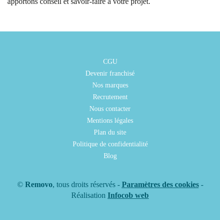
apportons conseil et savoir-faire à votre projet.
CGU
Devenir franchisé
Nos marques
Recrutement
Nous contacter
Mentions légales
Plan du site
Politique de confidentialité
Blog
©
Removo
, tous droits réservés -
Paramètres des cookies
-
Réalisation
Infocob web