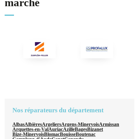
marché
Nos réparateurs du département
Albas
Albières
Argeliers
Argens-Minervois
Armissan
Arquettes-en-Val
Auriac
Azille
Bages
Bizanet
Bize-Minervois
Blomac
Bouisse
Boutenac