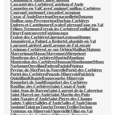
Camplong-d'Aude
Canet
Capendu
Cascastel-des-Corbières
Castelnau-d'Aude
Caunettes-en-Val
Caves
Comigne
Conilhac-Corbières
Coursan
Coustouge
Cruscades
Cucugnan
Cuxac-d'Aude
Davejean
Dernacueillette
Douzens
Duilhac-sous-Peyrepertuse
Durban-Corbières
Embres-et-Castelmaure
Escales
Fabrezan
Fajac-en-Val
Félines-Termenès
Ferrals-les-Corbières
Feuilla
Fitou
Fleury
Fontcouverte
Fontjoncouse
Fraissé-des-Corbières
Ginestas
Gruissan
Homps
Jonquières
La Palme
La Redorte
Labastide-en-Val
Lagrasse
Lairière
Lanet
Laroque-de-Fa
Leucate
Lézignan-Corbières
Luc-sur-Orbieu
Mailhac
Maisons
Marcorignan
Massac
Mayronnes
Mirepeisset
Montbrun-des-Corbières
Montjoi
Montlaur
Montredon-des-Corbières
Moussan
Mouthoumet
Moux
Narbonne
Ouveillan
Padern
Paziols
Pépieux
Peyriac-de-Mer
Port-la-Nouvelle
Portel-des-Corbières
Portel-des-Corbières
Pouzols-Minervois
Puichéric
Quintillan
Ribaute
Roquecourbe-Minervois
Roquefort-de-Sault
Roquefort-des-Corbières
Rouffiac-des-Corbières
Saint-Couat-d'Aude
Saint-Jean-de-Barrou
Saint-Laurent-de-la-Cabrerisse
Saint-Marcel-sur-Aude
Saint-Martin-des-Puits
Saint-Nazaire-d'Aude
Saint-Pierre-des-Champs
Sainte-Valière
Sallèles-d'Aude
Salles-d'Aude
Sigean
Soulatgé
Talairan
Taurize
Termes
Treilles
Tuchan
Ventenac-en-Minervois
Vignevieille
Villar-en-Val