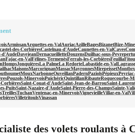
ment
ois
Armissan
Arquettes-en-Val
Auriac
Azille
Bages
Bizanet
Bize-Mine
castel-des-Corbières
Castelnau-d'Aude
Caunettes-en-Val
Caves
Com
-d'Aude
Davejean
Dernacueillette
Douzens
Duilhac-sous-Peyrepertu
zan
Fajac-en-Val
Félines-Termenès
Ferrals-les-Corbières
Feuilla
Fito
an
Homps
Jonquières
La Palme
La Redorte
Labastide-en-Val
Lagrass
ilhac
Maisons
Marcorignan
Massac
Mayronnes
Mirepeisset
Montbru
uthoumet
Moux
Narbonne
Ouveillan
Padern
Paziols
Pépieux
Peyriac
ères
Pouzols-Minervois
Puichéric
Quintillan
Ribaute
Roquecourbe-Mi
-Corbières
Saint-Couat-d'Aude
Saint-Jean-de-Barrou
Saint-Laurent
es-Puits
Saint-Nazaire-d'Aude
Saint-Pierre-des-Champs
Sainte-Vali
s
Treilles
Tuchan
Ventenac-en-Minervois
Vignevieille
Villar-en-Val
Vil
orbières
Villetritouls
Vinassan
ialiste des volets roulants à 