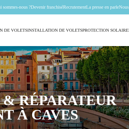
i sommes-nous ?
Devenir franchisé
Recrutement
La presse en parle
Nous 
N DE VOLETS
INSTALLATION DE VOLETS
PROTECTION SOLAIRE
 & RÉPARATEUR
T À CAVES