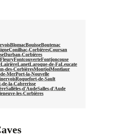
rvois
Blomac
Bouisse
Boutenac
igne
Conilhac-Corbières
Coursan
se
Durban-Corbières
u
Fleury
Fontcouverte
Fontjoncouse
e
Lairière
Lanet
Laroque-de-Fa
Leucate
n-des-Corbières
Montjoi
Montlaur
-de-Mer
Port-la-Nouvelle
nervois
Roquefort-de-Sault
-de-la-Cabrerisse
ère
Sallèles-d'Aude
Salles-d'Aude
leneuve-les-Corbières
Caves