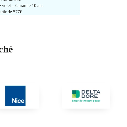
e volet – Garantie 10 ans
artir de 577€
ché