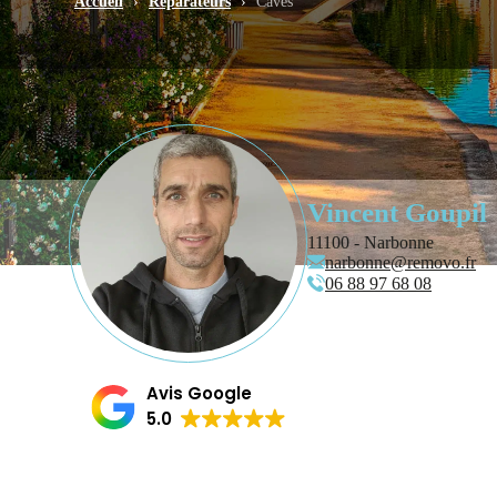
Accueil
›
Réparateurs
›
Caves
Vincent Goupil
11100 - Narbonne
narbonne@removo.fr
06 88 97 68 08
Avis Google
5.0