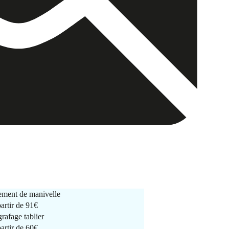
ment de manivelle
partir de
91€
rafage tablier
partir de
60€