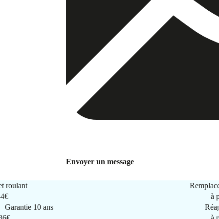
Envoyer un message
t roulant
Remplace
44€
à 
 Garantie 10 ans
Réag
286€
à 