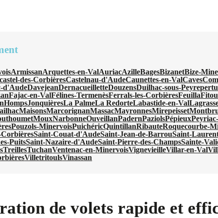
ment
ois
Armissan
Arquettes-en-Val
Auriac
Azille
Bages
Bizanet
Bize-Mine
castel-des-Corbières
Castelnau-d'Aude
Caunettes-en-Val
Caves
Com
-d'Aude
Davejean
Dernacueillette
Douzens
Duilhac-sous-Peyrepertu
zan
Fajac-en-Val
Félines-Termenès
Ferrals-les-Corbières
Feuilla
Fito
an
Homps
Jonquières
La Palme
La Redorte
Labastide-en-Val
Lagrass
ilhac
Maisons
Marcorignan
Massac
Mayronnes
Mirepeisset
Montbru
uthoumet
Moux
Narbonne
Ouveillan
Padern
Paziols
Pépieux
Peyriac
ères
Pouzols-Minervois
Puichéric
Quintillan
Ribaute
Roquecourbe-Mi
-Corbières
Saint-Couat-d'Aude
Saint-Jean-de-Barrou
Saint-Laurent
es-Puits
Saint-Nazaire-d'Aude
Saint-Pierre-des-Champs
Sainte-Vali
s
Treilles
Tuchan
Ventenac-en-Minervois
Vignevieille
Villar-en-Val
Vil
orbières
Villetritouls
Vinassan
ation de volets rapide et effi