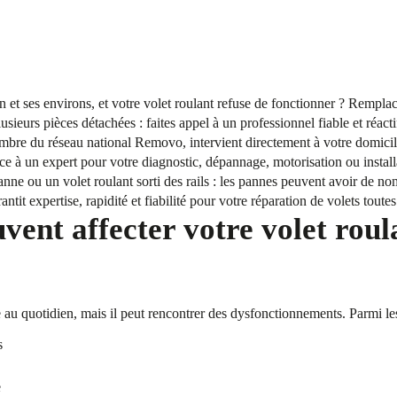
n et ses environs, et votre volet roulant refuse de fonctionner ? Rempl
sieurs pièces détachées : faites appel à un professionnel fiable et réac
embre du réseau national Removo, intervient directement à votre domicil
nce à un expert pour votre diagnostic, dépannage, motorisation ou insta
nne ou un volet roulant sorti des rails : les pannes peuvent avoir de n
it expertise, rapidité et fiabilité pour votre réparation de volets toute
vent affecter votre volet roul
que au quotidien, mais il peut rencontrer des dysfonctionnements. Parmi le
s
e