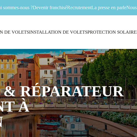
i sommes-nous ?
Devenir franchisé
Recrutement
La presse en parle
Nous 
N DE VOLETS
INSTALLATION DE VOLETS
PROTECTION SOLAIRE
 & RÉPARATEUR
T À
N