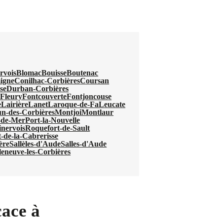
rvois
Blomac
Bouisse
Boutenac
igne
Conilhac-Corbières
Coursan
se
Durban-Corbières
u
Fleury
Fontcouverte
Fontjoncouse
e
Lairière
Lanet
Laroque-de-Fa
Leucate
n-des-Corbières
Montjoi
Montlaur
-de-Mer
Port-la-Nouvelle
nervois
Roquefort-de-Sault
-de-la-Cabrerisse
ère
Sallèles-d'Aude
Salles-d'Aude
leneuve-les-Corbières
cace à