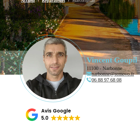
Accueil
›
Réparateurs
›
Marcorignan
Vincent Goupil
11100 - Narbonne
narbonne@removo.fr
06 88 97 68 08
Avis Google
5.0