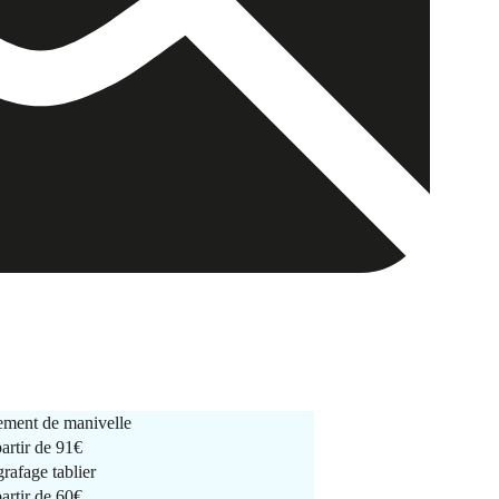
ment de manivelle
partir de
91€
rafage tablier
partir de
60€