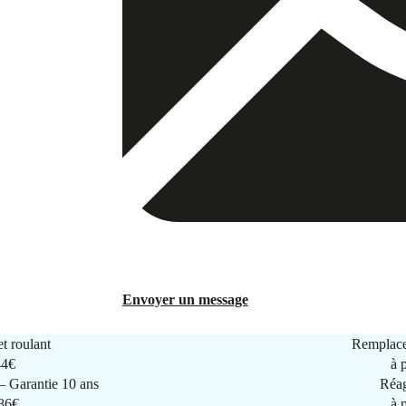
Envoyer un message
t roulant
Remplace
44€
à 
 Garantie 10 ans
Réag
286€
à 