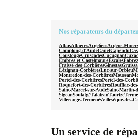
Nos réparateurs du départe
Albas
Albières
Argeliers
Argens-Minerv
Camplong-d'Aude
Canet
Capendu
Cas
Coustouge
Cruscades
Cucugnan
Cuxac
Embres-et-Castelmaure
Escales
Fabre
Fraissé-des-Corbières
Ginestas
Gruiss
Lézignan-Corbières
Luc-sur-Orbieu
Ma
Montredon-des-Corbières
Moussan
Mo
Portel-des-Corbières
Portel-des-Corbi
Roquefort-des-Corbières
Rouffiac-des
Saint-Marcel-sur-Aude
Saint-Martin-d
Sigean
Soulatgé
Talairan
Taurize
Terme
Villerouge-Termenès
Villesèque-des-C
Un service de répar