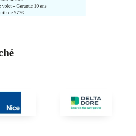
e volet – Garantie 10 ans
artir de 577€
ché