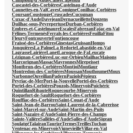
Camplong-d'Aude
Canet
Capendu
Cascastel-des-Corbières
Castelnau-d'Aude
Caunettes-en-Val
Caves
Comigne
Conilhac-Corbières
Coursan
Coustouge
Cruscades
Cucugnan
Cuxac-d'Aude
Davejean
Dernacueillette
Douzens
Duilhac-sous-Peyrepertuse
Durban-Corbières
Embres-et-Castelmaure
Escales
Fabrezan
Fajac-en-Val
Félines-Termenès
Ferrals-les-Corbières
Feuilla
Fitou
Fleury
Fontcouverte
Fontjoncouse
Fraissé-des-Corbières
Ginestas
Gruissan
Homps
Jonquières
La Palme
La Redorte
Labastide-en-Val
Lagrasse
Lairière
Lanet
Laroque-de-Fa
Leucate
Lézignan-Corbières
Luc-sur-Orbieu
Mailhac
Maisons
Marcorignan
Massac
Mayronnes
Mirepeisset
Montbrun-des-Corbières
Montjoi
Montlaur
Montredon-des-Corbières
Moussan
Mouthoumet
Moux
Narbonne
Ouveillan
Padern
Paziols
Pépieux
Peyriac-de-Mer
Port-la-Nouvelle
Portel-des-Corbières
Portel-des-Corbières
Pouzols-Minervois
Puichéric
Quintillan
Ribaute
Roquecourbe-Minervois
Roquefort-de-Sault
Roquefort-des-Corbières
Rouffiac-des-Corbières
Saint-Couat-d'Aude
Saint-Jean-de-Barrou
Saint-Laurent-de-la-Cabrerisse
Saint-Marcel-sur-Aude
Saint-Martin-des-Puits
Saint-Nazaire-d'Aude
Saint-Pierre-des-Champs
Sainte-Valière
Sallèles-d'Aude
Salles-d'Aude
Sigean
Soulatgé
Talairan
Taurize
Termes
Treilles
Tuchan
Ventenac-en-Minervois
Vignevieille
Villar-en-Val