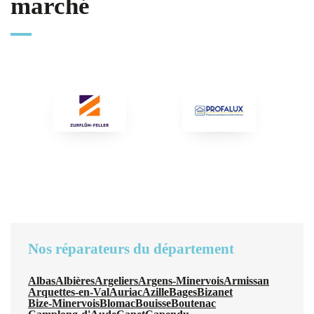
marché
Nos réparateurs du département
Albas
Albières
Argeliers
Argens-Minervois
Armissan
Arquettes-en-Val
Auriac
Azille
Bages
Bizanet
Bize-Minervois
Blomac
Bouisse
Boutenac