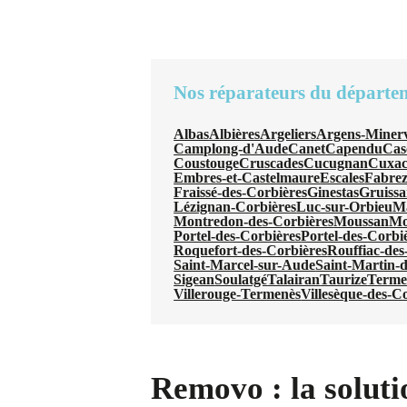
Nos réparateurs du départe
Albas
Albières
Argeliers
Argens-Minerv
Camplong-d'Aude
Canet
Capendu
Cas
Coustouge
Cruscades
Cucugnan
Cuxac
Embres-et-Castelmaure
Escales
Fabre
Fraissé-des-Corbières
Ginestas
Gruiss
Lézignan-Corbières
Luc-sur-Orbieu
Ma
Montredon-des-Corbières
Moussan
Mo
Portel-des-Corbières
Portel-des-Corbi
Roquefort-des-Corbières
Rouffiac-des
Saint-Marcel-sur-Aude
Saint-Martin-d
Sigean
Soulatgé
Talairan
Taurize
Terme
Villerouge-Termenès
Villesèque-des-C
Removo : la soluti