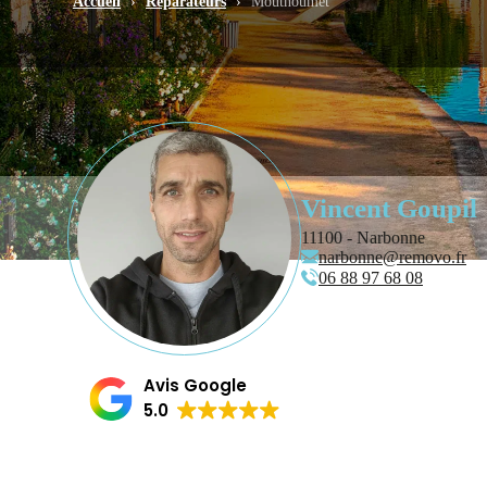
Accueil
›
Réparateurs
›
Mouthoumet
Vincent Goupil
11100 - Narbonne
narbonne@removo.fr
06 88 97 68 08
Avis Google
5.0