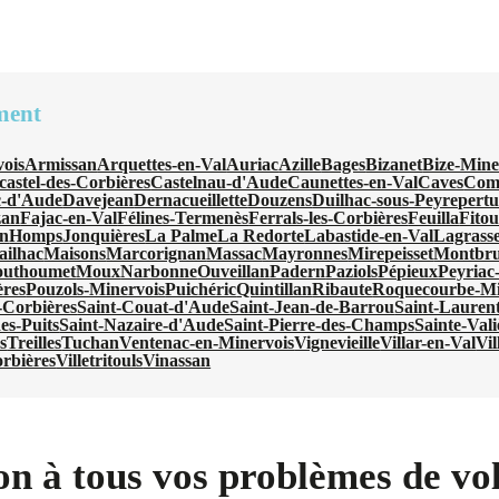
ment
ois
Armissan
Arquettes-en-Val
Auriac
Azille
Bages
Bizanet
Bize-Mine
castel-des-Corbières
Castelnau-d'Aude
Caunettes-en-Val
Caves
Com
-d'Aude
Davejean
Dernacueillette
Douzens
Duilhac-sous-Peyrepertu
zan
Fajac-en-Val
Félines-Termenès
Ferrals-les-Corbières
Feuilla
Fito
an
Homps
Jonquières
La Palme
La Redorte
Labastide-en-Val
Lagrass
ilhac
Maisons
Marcorignan
Massac
Mayronnes
Mirepeisset
Montbru
uthoumet
Moux
Narbonne
Ouveillan
Padern
Paziols
Pépieux
Peyriac
ères
Pouzols-Minervois
Puichéric
Quintillan
Ribaute
Roquecourbe-Mi
-Corbières
Saint-Couat-d'Aude
Saint-Jean-de-Barrou
Saint-Laurent
es-Puits
Saint-Nazaire-d'Aude
Saint-Pierre-des-Champs
Sainte-Vali
s
Treilles
Tuchan
Ventenac-en-Minervois
Vignevieille
Villar-en-Val
Vil
orbières
Villetritouls
Vinassan
on à tous vos problèmes de vol