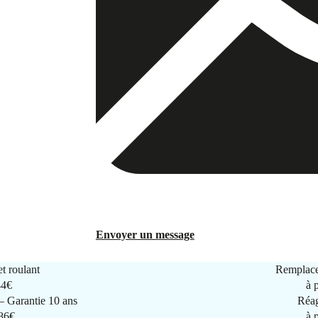
Envoyer un message
t roulant
Remplace
44€
à 
 Garantie 10 ans
Réag
286€
à 