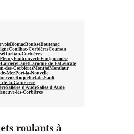
rvois
Blomac
Bouisse
Boutenac
igne
Conilhac-Corbières
Coursan
se
Durban-Corbières
u
Fleury
Fontcouverte
Fontjoncouse
e
Lairière
Lanet
Laroque-de-Fa
Leucate
n-des-Corbières
Montjoi
Montlaur
-de-Mer
Port-la-Nouvelle
nervois
Roquefort-de-Sault
-de-la-Cabrerisse
ère
Sallèles-d'Aude
Salles-d'Aude
leneuve-les-Corbières
ets roulants à