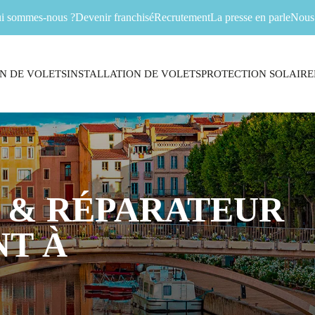
i sommes-nous ?
Devenir franchisé
Recrutement
La presse en parle
Nous 
N DE VOLETS
INSTALLATION DE VOLETS
PROTECTION SOLAIRE
 & RÉPARATEUR
T À