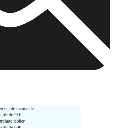
ment de manivelle
partir de
91€
rafage tablier
partir de
60€