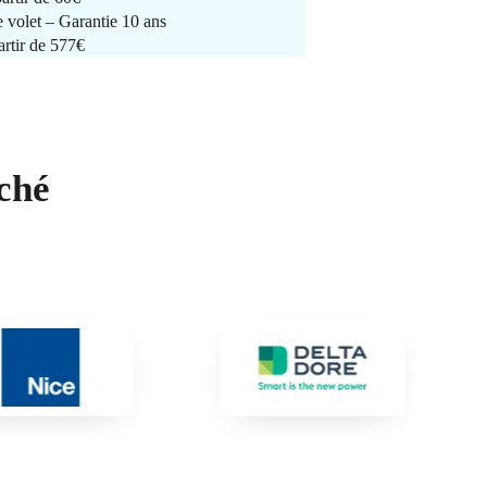
e volet – Garantie 10 ans
artir de 577€
ché