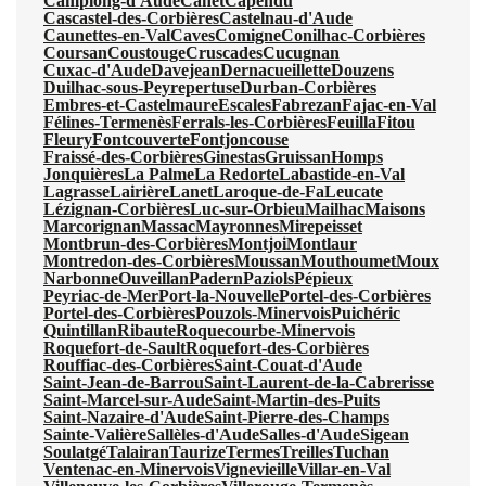
Camplong-d'Aude
Canet
Capendu
Cascastel-des-Corbières
Castelnau-d'Aude
Caunettes-en-Val
Caves
Comigne
Conilhac-Corbières
Coursan
Coustouge
Cruscades
Cucugnan
Cuxac-d'Aude
Davejean
Dernacueillette
Douzens
Duilhac-sous-Peyrepertuse
Durban-Corbières
Embres-et-Castelmaure
Escales
Fabrezan
Fajac-en-Val
Félines-Termenès
Ferrals-les-Corbières
Feuilla
Fitou
Fleury
Fontcouverte
Fontjoncouse
Fraissé-des-Corbières
Ginestas
Gruissan
Homps
Jonquières
La Palme
La Redorte
Labastide-en-Val
Lagrasse
Lairière
Lanet
Laroque-de-Fa
Leucate
Lézignan-Corbières
Luc-sur-Orbieu
Mailhac
Maisons
Marcorignan
Massac
Mayronnes
Mirepeisset
Montbrun-des-Corbières
Montjoi
Montlaur
Montredon-des-Corbières
Moussan
Mouthoumet
Moux
Narbonne
Ouveillan
Padern
Paziols
Pépieux
Peyriac-de-Mer
Port-la-Nouvelle
Portel-des-Corbières
Portel-des-Corbières
Pouzols-Minervois
Puichéric
Quintillan
Ribaute
Roquecourbe-Minervois
Roquefort-de-Sault
Roquefort-des-Corbières
Rouffiac-des-Corbières
Saint-Couat-d'Aude
Saint-Jean-de-Barrou
Saint-Laurent-de-la-Cabrerisse
Saint-Marcel-sur-Aude
Saint-Martin-des-Puits
Saint-Nazaire-d'Aude
Saint-Pierre-des-Champs
Sainte-Valière
Sallèles-d'Aude
Salles-d'Aude
Sigean
Soulatgé
Talairan
Taurize
Termes
Treilles
Tuchan
Ventenac-en-Minervois
Vignevieille
Villar-en-Val