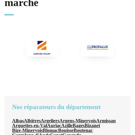
marché
Nos réparateurs du département
Albas
Albières
Argeliers
Argens-Minervois
Armissan
Arquettes-en-Val
Auriac
Azille
Bages
Bizanet
Bize-Minervois
Blomac
Bouisse
Boutenac