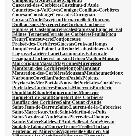
Camplong-d'Aude
Canet
Capendu
Cascastel-des-Corbières
Castelnau-d'Aude
Caunettes-en-Val
Caves
Comigne
Conilhac-Corbières
Coursan
Coustouge
Cruscades
Cucugnan
Cuxac-d'Aude
Davejean
Dernacueillette
Douzens
Duilhac-sous-Peyrepertuse
Durban-Corbières
Embres-et-Castelmaure
Escales
Fabrezan
Fajac-en-Val
Félines-Termenès
Ferrals-les-Corbières
Feuilla
Fitou
Fleury
Fontcouverte
Fontjoncouse
Fraissé-des-Corbières
Ginestas
Gruissan
Homps
Jonquières
La Palme
La Redorte
Labastide-en-Val
Lagrasse
Lairière
Lanet
Laroque-de-Fa
Leucate
Lézignan-Corbières
Luc-sur-Orbieu
Mailhac
Maisons
Marcorignan
Massac
Mayronnes
Mirepeisset
Montbrun-des-Corbières
Montjoi
Montlaur
Montredon-des-Corbières
Moussan
Mouthoumet
Moux
Narbonne
Ouveillan
Padern
Paziols
Pépieux
Peyriac-de-Mer
Port-la-Nouvelle
Portel-des-Corbières
Portel-des-Corbières
Pouzols-Minervois
Puichéric
Quintillan
Ribaute
Roquecourbe-Minervois
Roquefort-de-Sault
Roquefort-des-Corbières
Rouffiac-des-Corbières
Saint-Couat-d'Aude
Saint-Jean-de-Barrou
Saint-Laurent-de-la-Cabrerisse
Saint-Marcel-sur-Aude
Saint-Martin-des-Puits
Saint-Nazaire-d'Aude
Saint-Pierre-des-Champs
Sainte-Valière
Sallèles-d'Aude
Salles-d'Aude
Sigean
Soulatgé
Talairan
Taurize
Termes
Treilles
Tuchan
Ventenac-en-Minervois
Vignevieille
Villar-en-Val