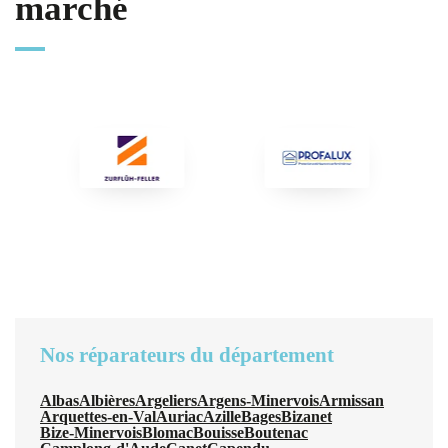
marché
Nos réparateurs du département
Albas
Albières
Argeliers
Argens-Minervois
Armissan
Arquettes-en-Val
Auriac
Azille
Bages
Bizanet
Bize-Minervois
Blomac
Bouisse
Boutenac