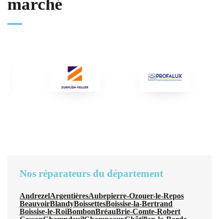
marché
Nos réparateurs du département
Andrezel
Argentières
Aubepierre-Ozouer-le-Repos
Beauvoir
Blandy
Boissettes
Boissise-la-Bertrand
Boissise-le-Roi
Bombon
Bréau
Brie-Comte-Robert