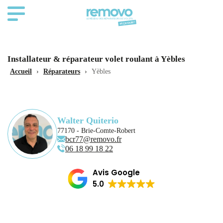
Installateur & réparateur volet roulant à Yèbles
Accueil
›
Réparateurs
›
Yèbles
Walter Quiterio
77170 - Brie-Comte-Robert
bcr77@removo.fr
06 18 99 18 22
Avis Google
5.0