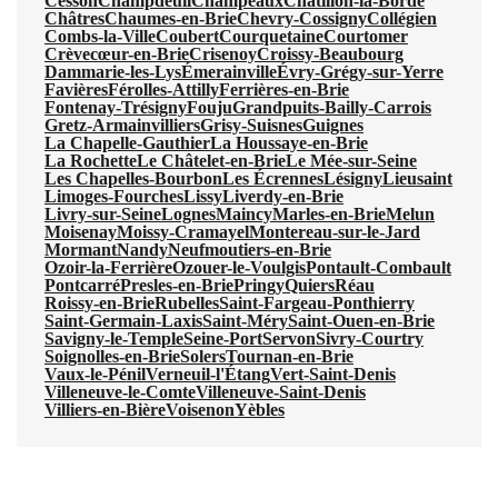
Cesson
Champdeuil
Champeaux
Châtillon-la-Borde
Châtres
Chaumes-en-Brie
Chevry-Cossigny
Collégien
Combs-la-Ville
Coubert
Courquetaine
Courtomer
Crèvecœur-en-Brie
Crisenoy
Croissy-Beaubourg
Dammarie-les-Lys
Émerainville
Évry-Grégy-sur-Yerre
Favières
Férolles-Attilly
Ferrières-en-Brie
Fontenay-Trésigny
Fouju
Grandpuits-Bailly-Carrois
Gretz-Armainvilliers
Grisy-Suisnes
Guignes
La Chapelle-Gauthier
La Houssaye-en-Brie
La Rochette
Le Châtelet-en-Brie
Le Mée-sur-Seine
Les Chapelles-Bourbon
Les Écrennes
Lésigny
Lieusaint
Limoges-Fourches
Lissy
Liverdy-en-Brie
Livry-sur-Seine
Lognes
Maincy
Marles-en-Brie
Melun
Moisenay
Moissy-Cramayel
Montereau-sur-le-Jard
Mormant
Nandy
Neufmoutiers-en-Brie
Ozoir-la-Ferrière
Ozouer-le-Voulgis
Pontault-Combault
Pontcarré
Presles-en-Brie
Pringy
Quiers
Réau
Roissy-en-Brie
Rubelles
Saint-Fargeau-Ponthierry
Saint-Germain-Laxis
Saint-Méry
Saint-Ouen-en-Brie
Savigny-le-Temple
Seine-Port
Servon
Sivry-Courtry
Soignolles-en-Brie
Solers
Tournan-en-Brie
Vaux-le-Pénil
Verneuil-l'Étang
Vert-Saint-Denis
Villeneuve-le-Comte
Villeneuve-Saint-Denis
Villiers-en-Bière
Voisenon
Yèbles