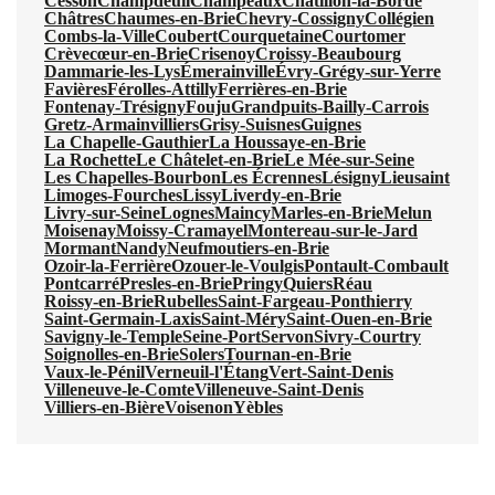
Cesson
Champdeuil
Champeaux
Châtillon-la-Borde
Châtres
Chaumes-en-Brie
Chevry-Cossigny
Collégien
Combs-la-Ville
Coubert
Courquetaine
Courtomer
Crèvecœur-en-Brie
Crisenoy
Croissy-Beaubourg
Dammarie-les-Lys
Émerainville
Évry-Grégy-sur-Yerre
Favières
Férolles-Attilly
Ferrières-en-Brie
Fontenay-Trésigny
Fouju
Grandpuits-Bailly-Carrois
Gretz-Armainvilliers
Grisy-Suisnes
Guignes
La Chapelle-Gauthier
La Houssaye-en-Brie
La Rochette
Le Châtelet-en-Brie
Le Mée-sur-Seine
Les Chapelles-Bourbon
Les Écrennes
Lésigny
Lieusaint
Limoges-Fourches
Lissy
Liverdy-en-Brie
Livry-sur-Seine
Lognes
Maincy
Marles-en-Brie
Melun
Moisenay
Moissy-Cramayel
Montereau-sur-le-Jard
Mormant
Nandy
Neufmoutiers-en-Brie
Ozoir-la-Ferrière
Ozouer-le-Voulgis
Pontault-Combault
Pontcarré
Presles-en-Brie
Pringy
Quiers
Réau
Roissy-en-Brie
Rubelles
Saint-Fargeau-Ponthierry
Saint-Germain-Laxis
Saint-Méry
Saint-Ouen-en-Brie
Savigny-le-Temple
Seine-Port
Servon
Sivry-Courtry
Soignolles-en-Brie
Solers
Tournan-en-Brie
Vaux-le-Pénil
Verneuil-l'Étang
Vert-Saint-Denis
Villeneuve-le-Comte
Villeneuve-Saint-Denis
Villiers-en-Bière
Voisenon
Yèbles