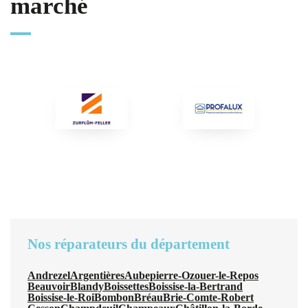
marché
Nos réparateurs du département
Andrezel
Argentières
Aubepierre-Ozouer-le-Repos
Beauvoir
Blandy
Boissettes
Boissise-la-Bertrand
Boissise-le-Roi
Bombon
Bréau
Brie-Comte-Robert