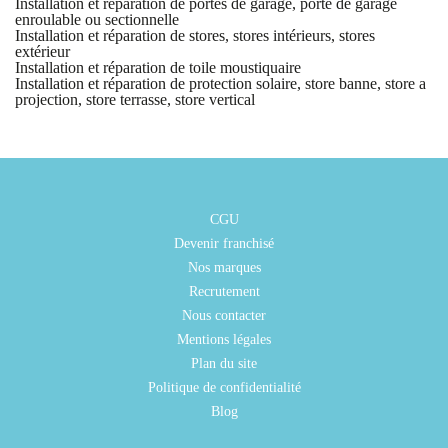
Installation et réparation de portes de garage, porte de garage
enroulable ou sectionnelle
Installation et réparation de stores, stores intérieurs, stores
extérieur
Installation et réparation de toile moustiquaire
Installation et réparation de protection solaire, store banne, store a
projection, store terrasse, store vertical
CGU
Devenir franchisé
Nos marques
Recrutement
Nous contacter
Mentions légales
Plan du site
Politique de confidentialité
Blog