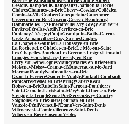
Boissise-le-Roi
Bombon
Bréau
Brie-Comte-Robert
Cesson
Champdeuil
Champeaux
Châtillon-la-Borde
Châtres
Chaumes-en-Brie
Chevry-Cossigny
Collégien
Combs-la-Ville
Coubert
Courquetaine
Courtomer
Crèvecœur-en-Brie
Crisenoy
Croissy-Beaubourg
Dammarie-les-Lys
Émerainville
Évry-Grégy-sur-Yerre
Favières
Férolles-Attilly
Ferrières-en-Brie
Fontenay-Trésigny
Fouju
Grandpuits-Bailly-Carrois
Gretz-Armainvilliers
Grisy-Suisnes
Guignes
La Chapelle-Gauthier
La Houssaye-en-Brie
La Rochette
Le Châtelet-en-Brie
Le Mée-sur-Seine
Les Chapelles-Bourbon
Les Écrennes
Lésigny
Lieusaint
Limoges-Fourches
Lissy
Liverdy-en-Brie
Livry-sur-Seine
Lognes
Maincy
Marles-en-Brie
Melun
Moisenay
Moissy-Cramayel
Montereau-sur-le-Jard
Mormant
Nandy
Neufmoutiers-en-Brie
Ozoir-la-Ferrière
Ozouer-le-Voulgis
Pontault-Combault
Pontcarré
Presles-en-Brie
Pringy
Quiers
Réau
Roissy-en-Brie
Rubelles
Saint-Fargeau-Ponthierry
Saint-Germain-Laxis
Saint-Méry
Saint-Ouen-en-Brie
Savigny-le-Temple
Seine-Port
Servon
Sivry-Courtry
Soignolles-en-Brie
Solers
Tournan-en-Brie
Vaux-le-Pénil
Verneuil-l'Étang
Vert-Saint-Denis
Villeneuve-le-Comte
Villeneuve-Saint-Denis
Villiers-en-Bière
Voisenon
Yèbles