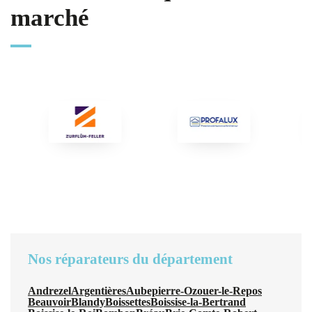
marché
Nos réparateurs du département
Andrezel
Argentières
Aubepierre-Ozouer-le-Repos
Beauvoir
Blandy
Boissettes
Boissise-la-Bertrand