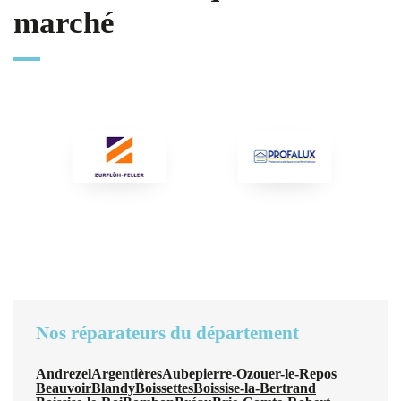
marché
Nos réparateurs du département
Andrezel
Argentières
Aubepierre-Ozouer-le-Repos
Beauvoir
Blandy
Boissettes
Boissise-la-Bertrand