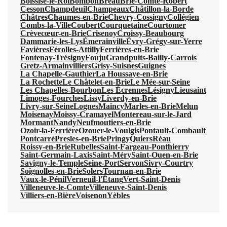
Boissise-le-Roi
Bombon
Bréau
Brie-Comte-Robert
Cesson
Champdeuil
Champeaux
Châtillon-la-Borde
Châtres
Chaumes-en-Brie
Chevry-Cossigny
Collégien
Combs-la-Ville
Coubert
Courquetaine
Courtomer
Crèvecœur-en-Brie
Crisenoy
Croissy-Beaubourg
Dammarie-les-Lys
Émerainville
Évry-Grégy-sur-Yerre
Favières
Férolles-Attilly
Ferrières-en-Brie
Fontenay-Trésigny
Fouju
Grandpuits-Bailly-Carrois
Gretz-Armainvilliers
Grisy-Suisnes
Guignes
La Chapelle-Gauthier
La Houssaye-en-Brie
La Rochette
Le Châtelet-en-Brie
Le Mée-sur-Seine
Les Chapelles-Bourbon
Les Écrennes
Lésigny
Lieusaint
Limoges-Fourches
Lissy
Liverdy-en-Brie
Livry-sur-Seine
Lognes
Maincy
Marles-en-Brie
Melun
Moisenay
Moissy-Cramayel
Montereau-sur-le-Jard
Mormant
Nandy
Neufmoutiers-en-Brie
Ozoir-la-Ferrière
Ozouer-le-Voulgis
Pontault-Combault
Pontcarré
Presles-en-Brie
Pringy
Quiers
Réau
Roissy-en-Brie
Rubelles
Saint-Fargeau-Ponthierry
Saint-Germain-Laxis
Saint-Méry
Saint-Ouen-en-Brie
Savigny-le-Temple
Seine-Port
Servon
Sivry-Courtry
Soignolles-en-Brie
Solers
Tournan-en-Brie
Vaux-le-Pénil
Verneuil-l'Étang
Vert-Saint-Denis
Villeneuve-le-Comte
Villeneuve-Saint-Denis
Villiers-en-Bière
Voisenon
Yèbles