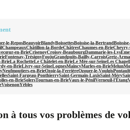
ment
er-le-Repos
Beauvoir
Blandy
Boissettes
Boissise-la-Bertrand
Boissise
l
Champeaux
Châtillon-la-Borde
Châtres
Chaumes-en-Brie
Chevry-
vecœur-en-Brie
Crisenoy
Croissy-Beaubourg
Dammarie-les-Lys
Émer
rie
Fontenay-Trésigny
Fouju
Grandpuits-Bailly-Carrois
Gretz-Armai
-Brie
La Rochette
Le Châtelet-en-Brie
Le Mée-sur-Seine
Les Chapel
rdy-en-Brie
Livry-sur-Seine
Lognes
Maincy
Marles-en-Brie
Melun
Mo
y
Neufmoutiers-en-Brie
Ozoir-la-Ferrière
Ozouer-le-Voulgis
Pontaul
lles
Saint-Fargeau-Ponthierry
Saint-Germain-Laxis
Saint-Méry
Sai
lles-en-Brie
Solers
Tournan-en-Brie
Vaux-le-Pénil
Verneuil-l'Étang
V
e
Voisenon
Yèbles
on à tous vos problèmes de vol