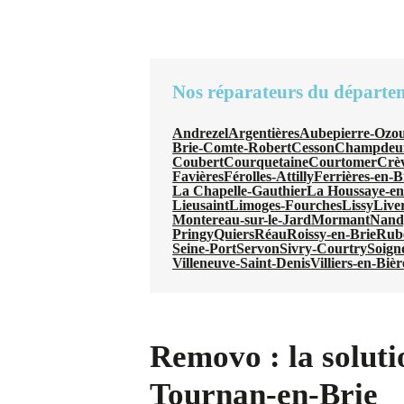
Nos réparateurs du départe
Andrezel
Argentières
Aubepierre-Ozou
Brie-Comte-Robert
Cesson
Champdeui
Coubert
Courquetaine
Courtomer
Crè
Favières
Férolles-Attilly
Ferrières-en-B
La Chapelle-Gauthier
La Houssaye-en
Lieusaint
Limoges-Fourches
Lissy
Live
Montereau-sur-le-Jard
Mormant
Nand
Pringy
Quiers
Réau
Roissy-en-Brie
Rube
Seine-Port
Servon
Sivry-Courtry
Soigno
Villeneuve-Saint-Denis
Villiers-en-Bièr
Removo : la soluti
Tournan-en-Brie