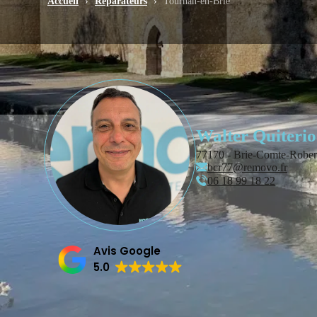
Accueil
›
Réparateurs
›
Tournan-en-Brie
Walter Quiterio
77170 - Brie-Comte-Rober
bcr77@removo.fr
06 18 99 18 22
Avis Google
5.0