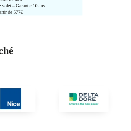
e volet – Garantie 10 ans
artir de 577€
ché