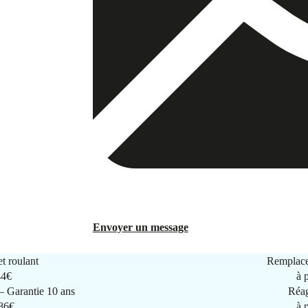
Envoyer un message
t roulant
Remplace
44€
à 
 Garantie 10 ans
Réag
286€
à 