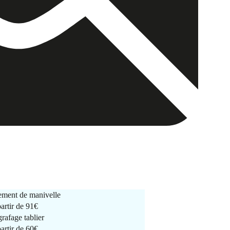
ment de manivelle
partir de
91€
rafage tablier
partir de
60€