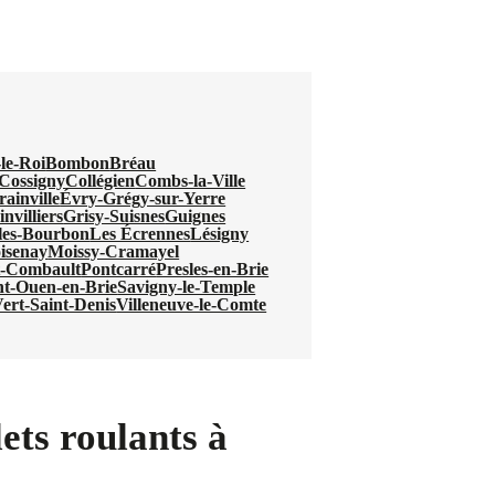
-le-Roi
Bombon
Bréau
Cossigny
Collégien
Combs-la-Ville
ainville
Évry-Grégy-sur-Yerre
nvilliers
Grisy-Suisnes
Guignes
les-Bourbon
Les Écrennes
Lésigny
isenay
Moissy-Cramayel
t-Combault
Pontcarré
Presles-en-Brie
nt-Ouen-en-Brie
Savigny-le-Temple
ert-Saint-Denis
Villeneuve-le-Comte
ets roulants à