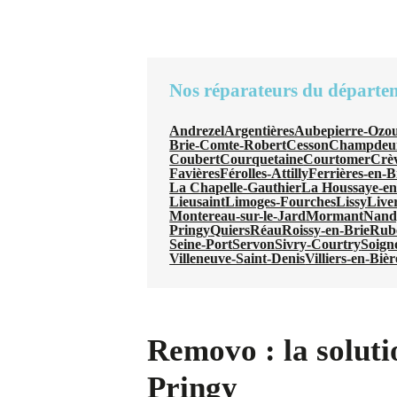
Nos réparateurs du départe
Andrezel
Argentières
Aubepierre-Ozou
Brie-Comte-Robert
Cesson
Champdeui
Coubert
Courquetaine
Courtomer
Crè
Favières
Férolles-Attilly
Ferrières-en-B
La Chapelle-Gauthier
La Houssaye-en
Lieusaint
Limoges-Fourches
Lissy
Live
Montereau-sur-le-Jard
Mormant
Nand
Pringy
Quiers
Réau
Roissy-en-Brie
Rube
Seine-Port
Servon
Sivry-Courtry
Soigno
Villeneuve-Saint-Denis
Villiers-en-Bièr
Removo : la soluti
Pringy