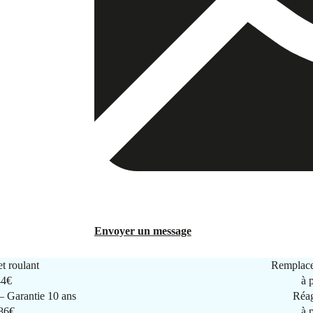
Envoyer un message
t roulant
Remplace
44€
à 
 Garantie 10 ans
Réag
286€
à 