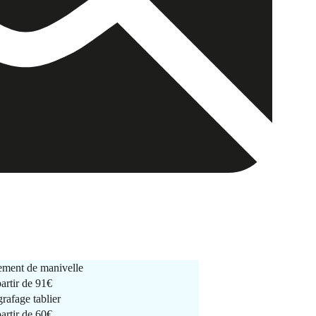
ment de manivelle
partir de
91€
rafage tablier
partir de
60€