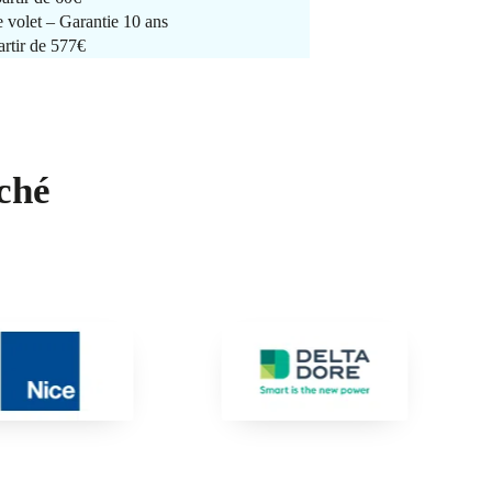
e volet – Garantie 10 ans
artir de 577€
ché