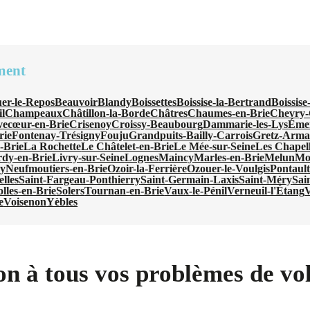
ment
er-le-Repos
Beauvoir
Blandy
Boissettes
Boissise-la-Bertrand
Boissise
l
Champeaux
Châtillon-la-Borde
Châtres
Chaumes-en-Brie
Chevry-
vecœur-en-Brie
Crisenoy
Croissy-Beaubourg
Dammarie-les-Lys
Émer
rie
Fontenay-Trésigny
Fouju
Grandpuits-Bailly-Carrois
Gretz-Armai
-Brie
La Rochette
Le Châtelet-en-Brie
Le Mée-sur-Seine
Les Chapel
rdy-en-Brie
Livry-sur-Seine
Lognes
Maincy
Marles-en-Brie
Melun
Mo
y
Neufmoutiers-en-Brie
Ozoir-la-Ferrière
Ozouer-le-Voulgis
Pontaul
lles
Saint-Fargeau-Ponthierry
Saint-Germain-Laxis
Saint-Méry
Sai
lles-en-Brie
Solers
Tournan-en-Brie
Vaux-le-Pénil
Verneuil-l'Étang
V
e
Voisenon
Yèbles
on à tous vos problèmes de vol