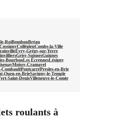
-le-Roi
Bombon
Bréau
Cossigny
Collégien
Combs-la-Ville
ainville
Évry-Grégy-sur-Yerre
nvilliers
Grisy-Suisnes
Guignes
les-Bourbon
Les Écrennes
Lésigny
isenay
Moissy-Cramayel
t-Combault
Pontcarré
Presles-en-Brie
nt-Ouen-en-Brie
Savigny-le-Temple
ert-Saint-Denis
Villeneuve-le-Comte
ets roulants à