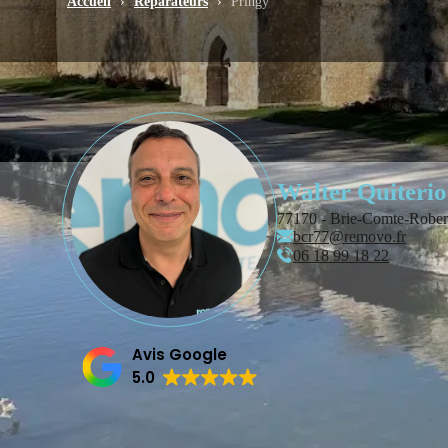
Accueil
›
Réparateurs
›
Pringy
Walter Quiterio
77170 - Brie-Comte-Rober
bcr77@removo.fr
06 18 99 18 22
Avis Google
5.0