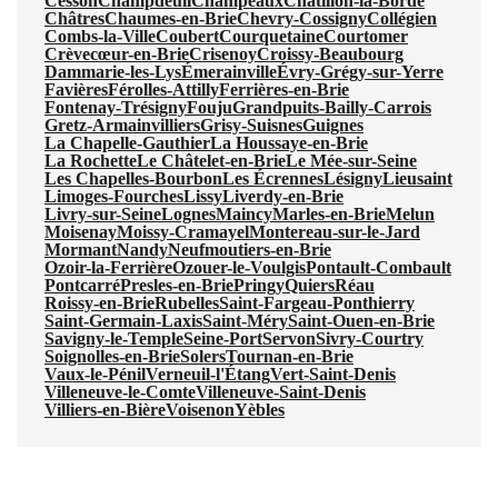
Cesson
Champdeuil
Champeaux
Châtillon-la-Borde
Châtres
Chaumes-en-Brie
Chevry-Cossigny
Collégien
Combs-la-Ville
Coubert
Courquetaine
Courtomer
Crèvecœur-en-Brie
Crisenoy
Croissy-Beaubourg
Dammarie-les-Lys
Émerainville
Évry-Grégy-sur-Yerre
Favières
Férolles-Attilly
Ferrières-en-Brie
Fontenay-Trésigny
Fouju
Grandpuits-Bailly-Carrois
Gretz-Armainvilliers
Grisy-Suisnes
Guignes
La Chapelle-Gauthier
La Houssaye-en-Brie
La Rochette
Le Châtelet-en-Brie
Le Mée-sur-Seine
Les Chapelles-Bourbon
Les Écrennes
Lésigny
Lieusaint
Limoges-Fourches
Lissy
Liverdy-en-Brie
Livry-sur-Seine
Lognes
Maincy
Marles-en-Brie
Melun
Moisenay
Moissy-Cramayel
Montereau-sur-le-Jard
Mormant
Nandy
Neufmoutiers-en-Brie
Ozoir-la-Ferrière
Ozouer-le-Voulgis
Pontault-Combault
Pontcarré
Presles-en-Brie
Pringy
Quiers
Réau
Roissy-en-Brie
Rubelles
Saint-Fargeau-Ponthierry
Saint-Germain-Laxis
Saint-Méry
Saint-Ouen-en-Brie
Savigny-le-Temple
Seine-Port
Servon
Sivry-Courtry
Soignolles-en-Brie
Solers
Tournan-en-Brie
Vaux-le-Pénil
Verneuil-l'Étang
Vert-Saint-Denis
Villeneuve-le-Comte
Villeneuve-Saint-Denis
Villiers-en-Bière
Voisenon
Yèbles