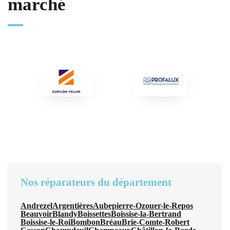
marché
Nos réparateurs du département
Andrezel
Argentières
Aubepierre-Ozouer-le-Repos
Beauvoir
Blandy
Boissettes
Boissise-la-Bertrand
Boissise-le-Roi
Bombon
Bréau
Brie-Comte-Robert