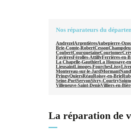
Nos réparateurs du départe
Andrezel
Argentières
Aubepierre-Ozou
Brie-Comte-Robert
Cesson
Champdeui
Coubert
Courquetaine
Courtomer
Crè
Favières
Férolles-Attilly
Ferrières-en-B
La Chapelle-Gauthier
La Houssaye-en
Lieusaint
Limoges-Fourches
Lissy
Live
Montereau-sur-le-Jard
Mormant
Nand
Pringy
Quiers
Réau
Roissy-en-Brie
Rube
Seine-Port
Servon
Sivry-Courtry
Soigno
Villeneuve-Saint-Denis
Villiers-en-Bièr
La réparation de 