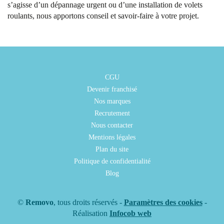
s’agisse d’un dépannage urgent ou d’une installation de volets
roulants, nous apportons conseil et savoir-faire à votre projet.
CGU
Devenir franchisé
Nos marques
Recrutement
Nous contacter
Mentions légales
Plan du site
Politique de confidentialité
Blog
©
Removo
, tous droits réservés -
Paramètres des cookies
-
Réalisation
Infocob web