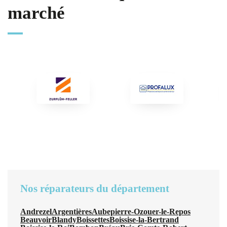
marché
Nos réparateurs du département
Andrezel
Argentières
Aubepierre-Ozouer-le-Repos
Beauvoir
Blandy
Boissettes
Boissise-la-Bertrand