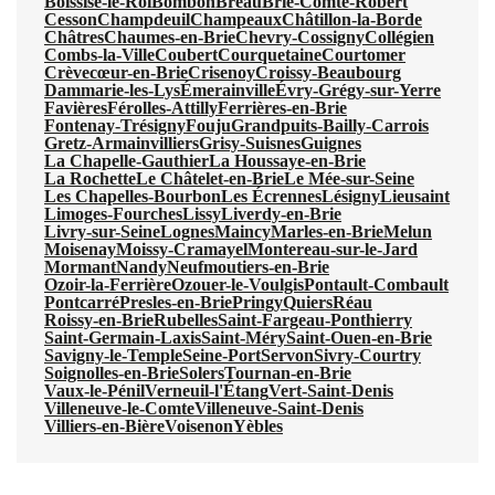
Boissise-le-Roi
Bombon
Bréau
Brie-Comte-Robert
Cesson
Champdeuil
Champeaux
Châtillon-la-Borde
Châtres
Chaumes-en-Brie
Chevry-Cossigny
Collégien
Combs-la-Ville
Coubert
Courquetaine
Courtomer
Crèvecœur-en-Brie
Crisenoy
Croissy-Beaubourg
Dammarie-les-Lys
Émerainville
Évry-Grégy-sur-Yerre
Favières
Férolles-Attilly
Ferrières-en-Brie
Fontenay-Trésigny
Fouju
Grandpuits-Bailly-Carrois
Gretz-Armainvilliers
Grisy-Suisnes
Guignes
La Chapelle-Gauthier
La Houssaye-en-Brie
La Rochette
Le Châtelet-en-Brie
Le Mée-sur-Seine
Les Chapelles-Bourbon
Les Écrennes
Lésigny
Lieusaint
Limoges-Fourches
Lissy
Liverdy-en-Brie
Livry-sur-Seine
Lognes
Maincy
Marles-en-Brie
Melun
Moisenay
Moissy-Cramayel
Montereau-sur-le-Jard
Mormant
Nandy
Neufmoutiers-en-Brie
Ozoir-la-Ferrière
Ozouer-le-Voulgis
Pontault-Combault
Pontcarré
Presles-en-Brie
Pringy
Quiers
Réau
Roissy-en-Brie
Rubelles
Saint-Fargeau-Ponthierry
Saint-Germain-Laxis
Saint-Méry
Saint-Ouen-en-Brie
Savigny-le-Temple
Seine-Port
Servon
Sivry-Courtry
Soignolles-en-Brie
Solers
Tournan-en-Brie
Vaux-le-Pénil
Verneuil-l'Étang
Vert-Saint-Denis
Villeneuve-le-Comte
Villeneuve-Saint-Denis
Villiers-en-Bière
Voisenon
Yèbles