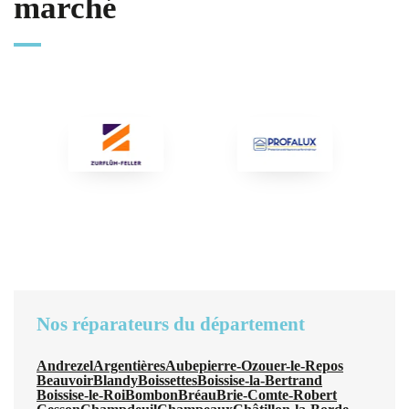
marché
Nos réparateurs du département
Andrezel
Argentières
Aubepierre-Ozouer-le-Repos
Beauvoir
Blandy
Boissettes
Boissise-la-Bertrand
Boissise-le-Roi
Bombon
Bréau
Brie-Comte-Robert