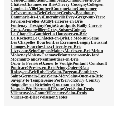
Cesson
Champdeuil
Champeaux
Châtillon-la-Borde
Châtres
Chaumes-en-Brie
Chevry-Cossigny
Collégien
Combs-la-Ville
Coubert
Courquetaine
Courtomer
Crèvecœur-en-Brie
Crisenoy
Croissy-Beaubourg
Dammarie-les-Lys
Émerainville
Évry-Grégy-sur-Yerre
Favières
Férolles-Attilly
Ferrières-en-Brie
Fontenay-Trésigny
Fouju
Grandpuits-Bailly-Carrois
Gretz-Armainvilliers
Grisy-Suisnes
Guignes
La Chapelle-Gauthier
La Houssaye-en-Brie
La Rochette
Le Châtelet-en-Brie
Le Mée-sur-Seine
Les Chapelles-Bourbon
Les Écrennes
Lésigny
Lieusaint
Limoges-Fourches
Lissy
Liverdy-en-Brie
Livry-sur-Seine
Lognes
Maincy
Marles-en-Brie
Melun
Moisenay
Moissy-Cramayel
Montereau-sur-le-Jard
Mormant
Nandy
Neufmoutiers-en-Brie
Ozoir-la-Ferrière
Ozouer-le-Voulgis
Pontault-Combault
Pontcarré
Presles-en-Brie
Pringy
Quiers
Réau
Roissy-en-Brie
Rubelles
Saint-Fargeau-Ponthierry
Saint-Germain-Laxis
Saint-Méry
Saint-Ouen-en-Brie
Savigny-le-Temple
Seine-Port
Servon
Sivry-Courtry
Soignolles-en-Brie
Solers
Tournan-en-Brie
Vaux-le-Pénil
Verneuil-l'Étang
Vert-Saint-Denis
Villeneuve-le-Comte
Villeneuve-Saint-Denis
Villiers-en-Bière
Voisenon
Yèbles