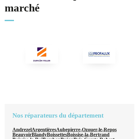
marché
Nos réparateurs du département
Andrezel
Argentières
Aubepierre-Ozouer-le-Repos
Beauvoir
Blandy
Boissettes
Boissise-la-Bertrand