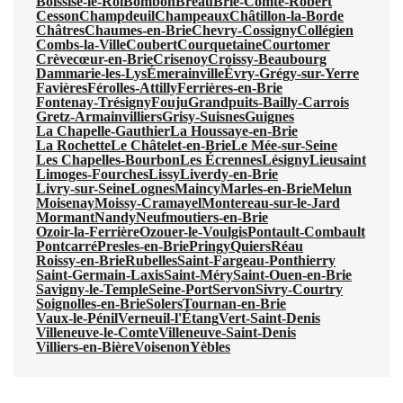
Boissise-le-Roi
Bombon
Bréau
Brie-Comte-Robert
Cesson
Champdeuil
Champeaux
Châtillon-la-Borde
Châtres
Chaumes-en-Brie
Chevry-Cossigny
Collégien
Combs-la-Ville
Coubert
Courquetaine
Courtomer
Crèvecœur-en-Brie
Crisenoy
Croissy-Beaubourg
Dammarie-les-Lys
Émerainville
Évry-Grégy-sur-Yerre
Favières
Férolles-Attilly
Ferrières-en-Brie
Fontenay-Trésigny
Fouju
Grandpuits-Bailly-Carrois
Gretz-Armainvilliers
Grisy-Suisnes
Guignes
La Chapelle-Gauthier
La Houssaye-en-Brie
La Rochette
Le Châtelet-en-Brie
Le Mée-sur-Seine
Les Chapelles-Bourbon
Les Écrennes
Lésigny
Lieusaint
Limoges-Fourches
Lissy
Liverdy-en-Brie
Livry-sur-Seine
Lognes
Maincy
Marles-en-Brie
Melun
Moisenay
Moissy-Cramayel
Montereau-sur-le-Jard
Mormant
Nandy
Neufmoutiers-en-Brie
Ozoir-la-Ferrière
Ozouer-le-Voulgis
Pontault-Combault
Pontcarré
Presles-en-Brie
Pringy
Quiers
Réau
Roissy-en-Brie
Rubelles
Saint-Fargeau-Ponthierry
Saint-Germain-Laxis
Saint-Méry
Saint-Ouen-en-Brie
Savigny-le-Temple
Seine-Port
Servon
Sivry-Courtry
Soignolles-en-Brie
Solers
Tournan-en-Brie
Vaux-le-Pénil
Verneuil-l'Étang
Vert-Saint-Denis
Villeneuve-le-Comte
Villeneuve-Saint-Denis
Villiers-en-Bière
Voisenon
Yèbles