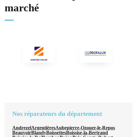
marché
Nos réparateurs du département
Andrezel
Argentières
Aubepierre-Ozouer-le-Repos
Beauvoir
Blandy
Boissettes
Boissise-la-Bertrand