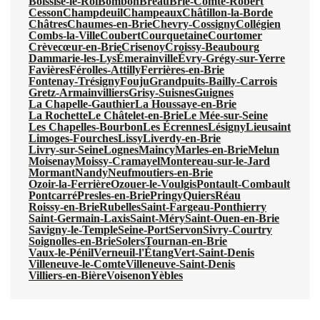
Boissise-le-Roi
Bombon
Bréau
Brie-Comte-Robert
Cesson
Champdeuil
Champeaux
Châtillon-la-Borde
Châtres
Chaumes-en-Brie
Chevry-Cossigny
Collégien
Combs-la-Ville
Coubert
Courquetaine
Courtomer
Crèvecœur-en-Brie
Crisenoy
Croissy-Beaubourg
Dammarie-les-Lys
Émerainville
Évry-Grégy-sur-Yerre
Favières
Férolles-Attilly
Ferrières-en-Brie
Fontenay-Trésigny
Fouju
Grandpuits-Bailly-Carrois
Gretz-Armainvilliers
Grisy-Suisnes
Guignes
La Chapelle-Gauthier
La Houssaye-en-Brie
La Rochette
Le Châtelet-en-Brie
Le Mée-sur-Seine
Les Chapelles-Bourbon
Les Écrennes
Lésigny
Lieusaint
Limoges-Fourches
Lissy
Liverdy-en-Brie
Livry-sur-Seine
Lognes
Maincy
Marles-en-Brie
Melun
Moisenay
Moissy-Cramayel
Montereau-sur-le-Jard
Mormant
Nandy
Neufmoutiers-en-Brie
Ozoir-la-Ferrière
Ozouer-le-Voulgis
Pontault-Combault
Pontcarré
Presles-en-Brie
Pringy
Quiers
Réau
Roissy-en-Brie
Rubelles
Saint-Fargeau-Ponthierry
Saint-Germain-Laxis
Saint-Méry
Saint-Ouen-en-Brie
Savigny-le-Temple
Seine-Port
Servon
Sivry-Courtry
Soignolles-en-Brie
Solers
Tournan-en-Brie
Vaux-le-Pénil
Verneuil-l'Étang
Vert-Saint-Denis
Villeneuve-le-Comte
Villeneuve-Saint-Denis
Villiers-en-Bière
Voisenon
Yèbles