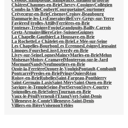
Cesson
Champdeuil
Champeaux
Châtillon-la-Borde
Châtres
Chaumes-en-Brie
Chevry-Cossigny
Collégien
Combs-la-Ville
Coubert
Courquetaine
Courtomer
Crèvecœur-en-Brie
Crisenoy
Croissy-Beaubourg
Dammarie-les-Lys
Émerainville
Évry-Grégy-sur-Yerre
Favières
Férolles-Attilly
Ferrières-en-Brie
Fontenay-Trésigny
Fouju
Grandpuits-Bailly-Carrois
Gretz-Armainvilliers
Grisy-Suisnes
Guignes
La Chapelle-Gauthier
La Houssaye-en-Brie
La Rochette
Le Châtelet-en-Brie
Le Mée-sur-Seine
Les Chapelles-Bourbon
Les Écrennes
Lésigny
Lieusaint
Limoges-Fourches
Lissy
Liverdy-en-Brie
Livry-sur-Seine
Lognes
Maincy
Marles-en-Brie
Melun
Moisenay
Moissy-Cramayel
Montereau-sur-le-Jard
Mormant
Nandy
Neufmoutiers-en-Brie
Ozoir-la-Ferrière
Ozouer-le-Voulgis
Pontault-Combault
Pontcarré
Presles-en-Brie
Pringy
Quiers
Réau
Roissy-en-Brie
Rubelles
Saint-Fargeau-Ponthierry
Saint-Germain-Laxis
Saint-Méry
Saint-Ouen-en-Brie
Savigny-le-Temple
Seine-Port
Servon
Sivry-Courtry
Soignolles-en-Brie
Solers
Tournan-en-Brie
Vaux-le-Pénil
Verneuil-l'Étang
Vert-Saint-Denis
Villeneuve-le-Comte
Villeneuve-Saint-Denis
Villiers-en-Bière
Voisenon
Yèbles