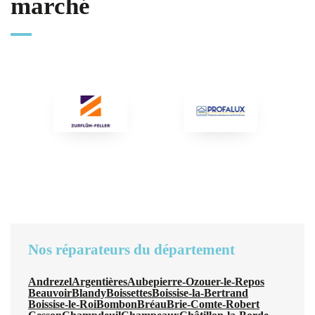
marché
Nos réparateurs du département
Andrezel
Argentières
Aubepierre-Ozouer-le-Repos
Beauvoir
Blandy
Boissettes
Boissise-la-Bertrand
Boissise-le-Roi
Bombon
Bréau
Brie-Comte-Robert