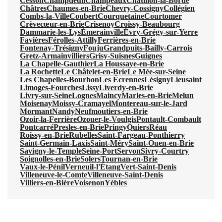
Cesson
Champdeuil
Champeaux
Châtillon-la-Borde
Châtres
Chaumes-en-Brie
Chevry-Cossigny
Collégien
Combs-la-Ville
Coubert
Courquetaine
Courtomer
Crèvecœur-en-Brie
Crisenoy
Croissy-Beaubourg
Dammarie-les-Lys
Émerainville
Évry-Grégy-sur-Yerre
Favières
Férolles-Attilly
Ferrières-en-Brie
Fontenay-Trésigny
Fouju
Grandpuits-Bailly-Carrois
Gretz-Armainvilliers
Grisy-Suisnes
Guignes
La Chapelle-Gauthier
La Houssaye-en-Brie
La Rochette
Le Châtelet-en-Brie
Le Mée-sur-Seine
Les Chapelles-Bourbon
Les Écrennes
Lésigny
Lieusaint
Limoges-Fourches
Lissy
Liverdy-en-Brie
Livry-sur-Seine
Lognes
Maincy
Marles-en-Brie
Melun
Moisenay
Moissy-Cramayel
Montereau-sur-le-Jard
Mormant
Nandy
Neufmoutiers-en-Brie
Ozoir-la-Ferrière
Ozouer-le-Voulgis
Pontault-Combault
Pontcarré
Presles-en-Brie
Pringy
Quiers
Réau
Roissy-en-Brie
Rubelles
Saint-Fargeau-Ponthierry
Saint-Germain-Laxis
Saint-Méry
Saint-Ouen-en-Brie
Savigny-le-Temple
Seine-Port
Servon
Sivry-Courtry
Soignolles-en-Brie
Solers
Tournan-en-Brie
Vaux-le-Pénil
Verneuil-l'Étang
Vert-Saint-Denis
Villeneuve-le-Comte
Villeneuve-Saint-Denis
Villiers-en-Bière
Voisenon
Yèbles