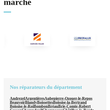
marché
Nos réparateurs du département
Andrezel
Argentières
Aubepierre-Ozouer-le-Repos
Beauvoir
Blandy
Boissettes
Boissise-la-Bertrand
Boissise-le-Roi
Bombon
Bréau
Brie-Comte-Robert