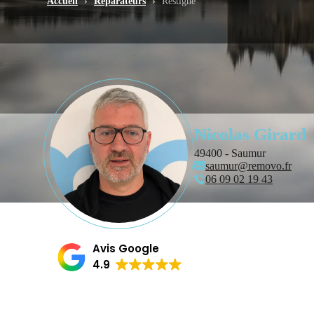
Accueil
›
Réparateurs
›
Restigné
Nicolas Girard
49400 - Saumur
saumur@removo.fr
06 09 02 19 43
Avis Google
4.9