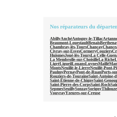
Nos réparateurs du départe
Abilly
Anché
Antogny-le-Tillac
Artanne
Beaumont-Louestault
Benais
Berthena
Chambray-lès-Tours
Chançay
Chancea
Civray-sur-Esves
Cormery
Couziers
Cr
Huismes
Joué-lès-Tours
La Celle-Gue
La Membrolle-sur-Choisille
La Riche
L
Ligré
Ligueil
Louans
Luynes
Maillé
Man
Monts
Neuillé-le-Lierre
Neuillé-Pont-P
Paulmy
Pernay
Pont-de-Ruan
Ports-su
Rouziers-de-Touraine
Saint-Antoine-
Saint-Étienne-de-Chigny
Saint-Genou
Saint-Pierre-des-Corps
Saint-Roch
Sai
Sepmes
Seuilly
Sonzay
Sorigny
Thilouz
Vouvray
Yzeures-sur-Creuse