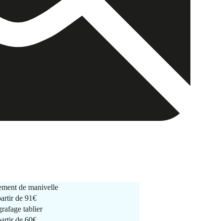
ment de manivelle
partir de
91€
rafage tablier
partir de
60€