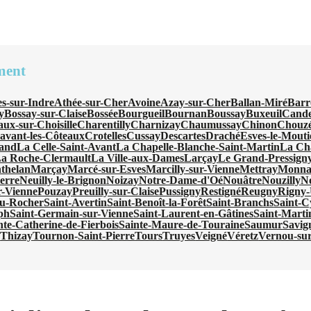
ment
s-sur-Indre
Athée-sur-Cher
Avoine
Azay-sur-Cher
Ballan-Miré
Barr
y
Bossay-sur-Claise
Bossée
Bourgueil
Bournan
Boussay
Buxeuil
Cande
ux-sur-Choisille
Charentilly
Charnizay
Chaumussay
Chinon
Chouzé
avant-les-Côteaux
Crotelles
Cussay
Descartes
Draché
Esves-le-Mouti
nand
La Celle-Saint-Avant
La Chapelle-Blanche-Saint-Martin
La Cha
a Roche-Clermault
La Ville-aux-Dames
Larçay
Le Grand-Pressign
thelan
Marçay
Marcé-sur-Esves
Marcilly-sur-Vienne
Mettray
Monna
ierre
Neuilly-le-Brignon
Noizay
Notre-Dame-d'Oé
Nouâtre
Nouzilly
N
r-Vienne
Pouzay
Preuilly-sur-Claise
Pussigny
Restigné
Reugny
Rigny-
du-Rocher
Saint-Avertin
Saint-Benoît-la-Forêt
Saint-Branchs
Saint-C
ph
Saint-Germain-sur-Vienne
Saint-Laurent-en-Gâtines
Saint-Marti
nte-Catherine-de-Fierbois
Sainte-Maure-de-Touraine
Saumur
Savig
e
Thizay
Tournon-Saint-Pierre
Tours
Truyes
Veigné
Véretz
Vernou-su