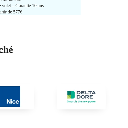
e volet – Garantie 10 ans
artir de 577€
ché