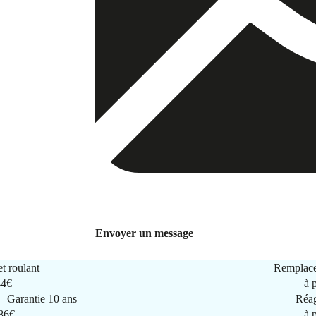
Envoyer un message
t roulant
Remplace
44€
à 
 Garantie 10 ans
Réag
286€
à 