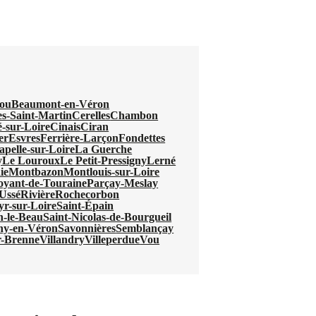
ou
Beaumont-en-Véron
s-Saint-Martin
Cerelles
Chambon
-sur-Loire
Cinais
Ciran
er
Esvres
Ferrière-Larçon
Fondettes
pelle-sur-Loire
La Guerche
y
Le Louroux
Le Petit-Pressigny
Lerné
ie
Montbazon
Montlouis-sur-Loire
oyant-de-Touraine
Parçay-Meslay
Ussé
Rivière
Rochecorbon
yr-sur-Loire
Saint-Épain
n-le-Beau
Saint-Nicolas-de-Bourgueil
ny-en-Véron
Savonnières
Semblançay
r-Brenne
Villandry
Villeperdue
Vou