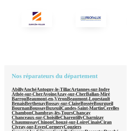
Nos réparateurs du département
Abilly
Anché
Antogny-le-Tillac
Artannes-sur-Indre
Athée-sur-Cher
Avoine
Azay-sur-Cher
Ballan-Miré
Barrou
Beaumont-en-Véron
Beaumont-Louestault
Benais
Berthenay
Bossay-sur-Claise
Bossée
Bourgueil
Bournan
Boussay
Buxeuil
Candes-Saint-Martin
Cerelles
Chambon
Chambray-lès-Tours
Chançay
Chanceaux-sur-Choisille
Charentilly
Charnizay
Chaumussay
Chinon
Chouzé-sur-Loire
Cinais
Ciran
Civray-sur-Esves
Cormery
Couziers