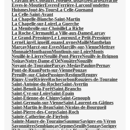
Cravant-les-Côteaux
Crotelles
Cussay
Descartes
Draché
Esves-le-Moutier
Esvres
Ferrière-Larçon
Fondettes
Huismes
Joué-lès-Tours
La Celle-Guenand
La Celle-Saint-Avant
La Chapelle-Blanche-Saint-Martin
La Chapelle-sur-Loire
La Guerche
La Membrolle-sur-Choisille
La Riche
La Roche-Clermault
La Ville-aux-Dames
Larçay
Le Grand-Pressigny
Le Louroux
Le Petit-Pressigny
Lerné
Ligré
Ligueil
Louans
Luynes
Maillé
Manthelan
Marçay
Marcé-sur-Esves
Marcilly-sur-Vienne
Mettray
Monnaie
Montbazon
Montlouis-sur-Loire
Monts
Neuillé-le-Lierre
Neuillé-Pont-Pierre
Neuilly-le-Brignon
Noizay
Notre-Dame-d'Oé
Nouâtre
Nouzilly
Noyant-de-Touraine
Parçay-Meslay
Paulmy
Pernay
Pont-de-Ruan
Ports-sur-Vienne
Pouzay
Preuilly-sur-Claise
Pussigny
Restigné
Reugny
Rigny-Ussé
Rivière
Rochecorbon
Rouziers-de-Touraine
Saint-Antoine-du-Rocher
Saint-Avertin
Saint-Benoît-la-Forêt
Saint-Branchs
Saint-Cyr-sur-Loire
Saint-Épain
Saint-Étienne-de-Chigny
Saint-Genouph
Saint-Germain-sur-Vienne
Saint-Laurent-en-Gâtines
Saint-Martin-le-Beau
Saint-Nicolas-de-Bourgueil
Saint-Pierre-des-Corps
Saint-Roch
Sainte-Catherine-de-Fierbois
Sainte-Maure-de-Touraine
Saumur
Savigny-en-Véron
Savonnières
Semblançay
Sepmes
Seuilly
Sonzay
Sorigny