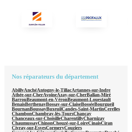
Nos réparateurs du département
Abilly
Anché
Antogny-le-Tillac
Artannes-sur-Indre
Athée-sur-Cher
Avoine
Azay-sur-Cher
Ballan-Miré
Barrou
Beaumont-en-Véron
Beaumont-Louestault
Benais
Berthenay
Bossay-sur-Claise
Bossée
Bourgueil
Bournan
Boussay
Buxeuil
Candes-Saint-Martin
Cerelles
Chambon
Chambray-lès-Tours
Chançay
Chanceaux-sur-Choisille
Charentilly
Charnizay
Chaumussay
Chinon
Chouzé-sur-Loire
Cinais
Ciran
Civray-sur-Esves
Cormery
Couziers