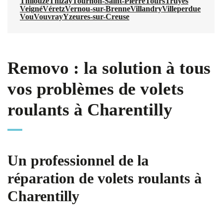
Thilouze
Thizay
Tournon-Saint-Pierre
Tours
Truyes
Veigné
Véretz
Vernou-sur-Brenne
Villandry
Villeperdue
Vou
Vouvray
Yzeures-sur-Creuse
Removo : la solution à tous
vos problèmes de volets
roulants à Charentilly
Un professionnel de la
réparation de volets roulants à
Charentilly