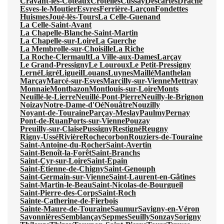
Cravant-les-Côteaux
Crotelles
Cussay
Descartes
Draché
Esves-le-Moutier
Esvres
Ferrière-Larçon
Fondettes
Huismes
Joué-lès-Tours
La Celle-Guenand
La Celle-Saint-Avant
La Chapelle-Blanche-Saint-Martin
La Chapelle-sur-Loire
La Guerche
La Membrolle-sur-Choisille
La Riche
La Roche-Clermault
La Ville-aux-Dames
Larçay
Le Grand-Pressigny
Le Louroux
Le Petit-Pressigny
Lerné
Ligré
Ligueil
Louans
Luynes
Maillé
Manthelan
Marçay
Marcé-sur-Esves
Marcilly-sur-Vienne
Mettray
Monnaie
Montbazon
Montlouis-sur-Loire
Monts
Neuillé-le-Lierre
Neuillé-Pont-Pierre
Neuilly-le-Brignon
Noizay
Notre-Dame-d'Oé
Nouâtre
Nouzilly
Noyant-de-Touraine
Parçay-Meslay
Paulmy
Pernay
Pont-de-Ruan
Ports-sur-Vienne
Pouzay
Preuilly-sur-Claise
Pussigny
Restigné
Reugny
Rigny-Ussé
Rivière
Rochecorbon
Rouziers-de-Touraine
Saint-Antoine-du-Rocher
Saint-Avertin
Saint-Benoît-la-Forêt
Saint-Branchs
Saint-Cyr-sur-Loire
Saint-Épain
Saint-Étienne-de-Chigny
Saint-Genouph
Saint-Germain-sur-Vienne
Saint-Laurent-en-Gâtines
Saint-Martin-le-Beau
Saint-Nicolas-de-Bourgueil
Saint-Pierre-des-Corps
Saint-Roch
Sainte-Catherine-de-Fierbois
Sainte-Maure-de-Touraine
Saumur
Savigny-en-Véron
Savonnières
Semblançay
Sepmes
Seuilly
Sonzay
Sorigny