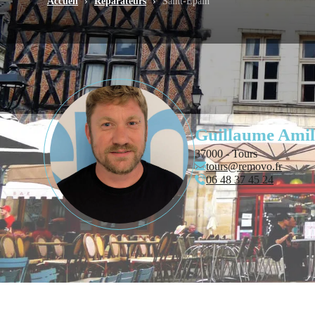
Accueil
›
Réparateurs
›
Saint-Épain
Guillaume Amil
37000 - Tours
tours@removo.fr
06 48 37 45 24