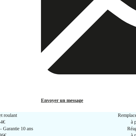
Envoyer un message
t roulant
Remplace
44€
à 
 Garantie 10 ans
Réag
286€
à 