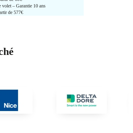
e volet – Garantie 10 ans
artir de 577€
ché