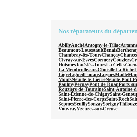
Nos réparateurs du départe
Abilly
Anché
Antogny-le-Tillac
Artanne
Beaumont-Louestault
Benais
Berthena
Chambray-lès-Tours
Chançay
Chancea
Civray-sur-Esves
Cormery
Couziers
Cr
Huismes
Joué-lès-Tours
La Celle-Gue
La Membrolle-sur-Choisille
La Riche
L
Ligré
Ligueil
Louans
Luynes
Maillé
Man
Monts
Neuillé-le-Lierre
Neuillé-Pont-P
Paulmy
Pernay
Pont-de-Ruan
Ports-su
Rouziers-de-Touraine
Saint-Antoine-
Saint-Étienne-de-Chigny
Saint-Genou
Saint-Pierre-des-Corps
Saint-Roch
Sai
Sepmes
Seuilly
Sonzay
Sorigny
Thilouz
Vouvray
Yzeures-sur-Creuse