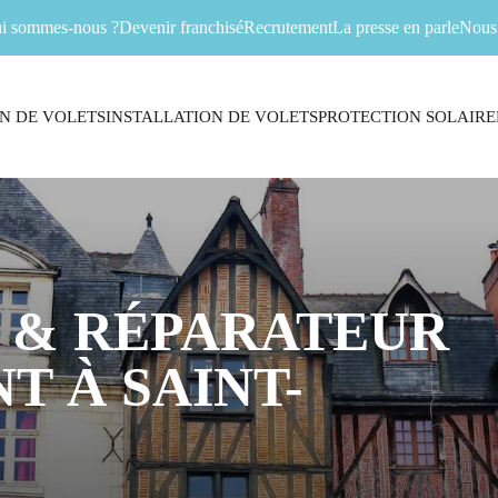
i sommes-nous ?
Devenir franchisé
Recrutement
La presse en parle
Nous 
N DE VOLETS
INSTALLATION DE VOLETS
PROTECTION SOLAIRE
 & RÉPARATEUR
T À SAINT-