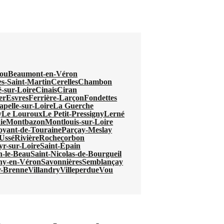
ou
Beaumont-en-Véron
s-Saint-Martin
Cerelles
Chambon
-sur-Loire
Cinais
Ciran
er
Esvres
Ferrière-Larçon
Fondettes
pelle-sur-Loire
La Guerche
y
Le Louroux
Le Petit-Pressigny
Lerné
ie
Montbazon
Montlouis-sur-Loire
oyant-de-Touraine
Parçay-Meslay
Ussé
Rivière
Rochecorbon
yr-sur-Loire
Saint-Épain
n-le-Beau
Saint-Nicolas-de-Bourgueil
ny-en-Véron
Savonnières
Semblançay
r-Brenne
Villandry
Villeperdue
Vou