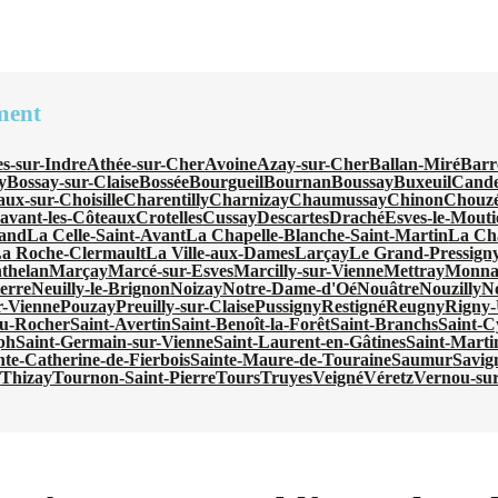
ment
s-sur-Indre
Athée-sur-Cher
Avoine
Azay-sur-Cher
Ballan-Miré
Barr
y
Bossay-sur-Claise
Bossée
Bourgueil
Bournan
Boussay
Buxeuil
Cande
ux-sur-Choisille
Charentilly
Charnizay
Chaumussay
Chinon
Chouzé
avant-les-Côteaux
Crotelles
Cussay
Descartes
Draché
Esves-le-Mouti
nand
La Celle-Saint-Avant
La Chapelle-Blanche-Saint-Martin
La Cha
a Roche-Clermault
La Ville-aux-Dames
Larçay
Le Grand-Pressign
thelan
Marçay
Marcé-sur-Esves
Marcilly-sur-Vienne
Mettray
Monna
ierre
Neuilly-le-Brignon
Noizay
Notre-Dame-d'Oé
Nouâtre
Nouzilly
N
r-Vienne
Pouzay
Preuilly-sur-Claise
Pussigny
Restigné
Reugny
Rigny-
du-Rocher
Saint-Avertin
Saint-Benoît-la-Forêt
Saint-Branchs
Saint-C
ph
Saint-Germain-sur-Vienne
Saint-Laurent-en-Gâtines
Saint-Marti
nte-Catherine-de-Fierbois
Sainte-Maure-de-Touraine
Saumur
Savig
e
Thizay
Tournon-Saint-Pierre
Tours
Truyes
Veigné
Véretz
Vernou-su