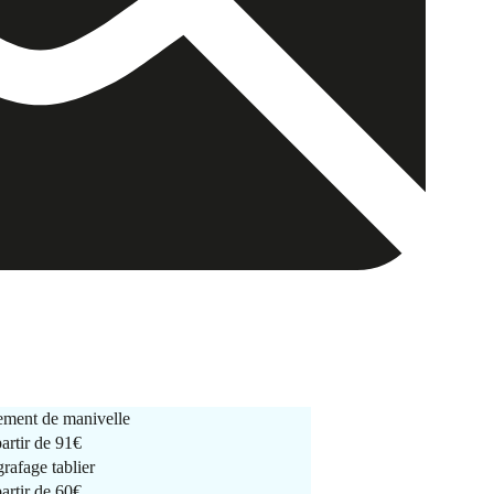
ment de manivelle
partir de
91€
rafage tablier
partir de
60€