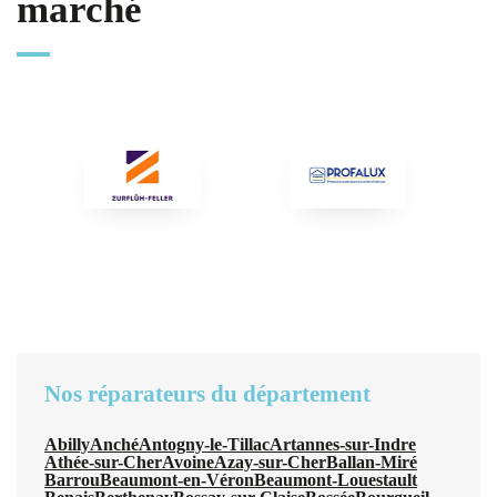
marché
Nos réparateurs du département
Abilly
Anché
Antogny-le-Tillac
Artannes-sur-Indre
Athée-sur-Cher
Avoine
Azay-sur-Cher
Ballan-Miré
Barrou
Beaumont-en-Véron
Beaumont-Louestault