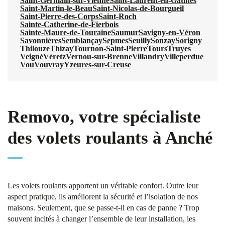
Saint-Germain-sur-Vienne
Saint-Laurent-en-Gâtines
Saint-Martin-le-Beau
Saint-Nicolas-de-Bourgueil
Saint-Pierre-des-Corps
Saint-Roch
Sainte-Catherine-de-Fierbois
Sainte-Maure-de-Touraine
Saumur
Savigny-en-Véron
Savonnières
Semblançay
Sepmes
Seuilly
Sonzay
Sorigny
Thilouze
Thizay
Tournon-Saint-Pierre
Tours
Truyes
Veigné
Véretz
Vernou-sur-Brenne
Villandry
Villeperdue
Vou
Vouvray
Yzeures-sur-Creuse
Removo, votre spécialiste
des volets roulants à Anché
Les volets roulants apportent un véritable confort. Outre leur
aspect pratique, ils améliorent la sécurité et l’isolation de nos
maisons. Seulement, que se passe-t-il en cas de panne ? Trop
souvent incités à changer l’ensemble de leur installation, les