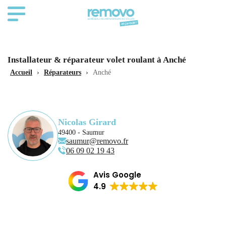
Installateur & réparateur volet roulant à Anché
Accueil
›
Réparateurs
›
Anché
Nicolas Girard
49400 - Saumur
saumur@removo.fr
06 09 02 19 43
Avis Google
4.9