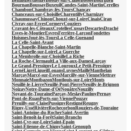
Benais
Berthenay
Bossay-sur-Claise
Bossée
Bourgueil
Bournan
Boussay
Buxeuil
Candes-Saint-Martin
Cerelles
Chambon
Chambray-lès-Tours
Chançay
Chanceaux-sur-Choisille
Charentilly
Charnizay
Chaumussay
Chinon
Chouzé-sur-Loire
Cinais
Ciran
Civray-sur-Esves
Cormery
Couziers
Cravant-les-Côteaux
Crotelles
Cussay
Descartes
Draché
Esves-le-Moutier
Esvres
Ferrière-Larçon
Fondettes
Huismes
Joué-lès-Tours
La Celle-Guenand
La Celle-Saint-Avant
La Chapelle-Blanche-Saint-Martin
La Chapelle-sur-Loire
La Guerche
La Membrolle-sur-Choisille
La Riche
La Roche-Clermault
La Ville-aux-Dames
Larçay
Le Grand-Pressigny
Le Louroux
Le Petit-Pressigny
Lerné
Ligré
Ligueil
Louans
Luynes
Maillé
Manthelan
Marçay
Marcé-sur-Esves
Marcilly-sur-Vienne
Mettray
Monnaie
Montbazon
Montlouis-sur-Loire
Monts
Neuillé-le-Lierre
Neuillé-Pont-Pierre
Neuilly-le-Brignon
Noizay
Notre-Dame-d'Oé
Nouâtre
Nouzilly
Noyant-de-Touraine
Parçay-Meslay
Paulmy
Pernay
Pont-de-Ruan
Ports-sur-Vienne
Pouzay
Preuilly-sur-Claise
Pussigny
Restigné
Reugny
Rigny-Ussé
Rivière
Rochecorbon
Rouziers-de-Touraine
Saint-Antoine-du-Rocher
Saint-Avertin
Saint-Benoît-la-Forêt
Saint-Branchs
Saint-Cyr-sur-Loire
Saint-Épain
Saint-Étienne-de-Chigny
Saint-Genouph