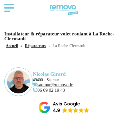
Installateur & réparateur volet roulant à La Roche-
Clermault
Accueil
›
Réparateurs
›
La Roche-Clermault
Nicolas Girard
49400 - Saumur
saumur@removo.fr
06 09 02 19 43
Avis Google
4.9