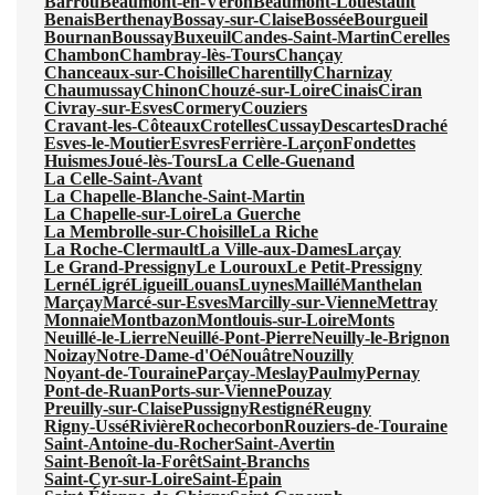
Barrou
Beaumont-en-Véron
Beaumont-Louestault
Benais
Berthenay
Bossay-sur-Claise
Bossée
Bourgueil
Bournan
Boussay
Buxeuil
Candes-Saint-Martin
Cerelles
Chambon
Chambray-lès-Tours
Chançay
Chanceaux-sur-Choisille
Charentilly
Charnizay
Chaumussay
Chinon
Chouzé-sur-Loire
Cinais
Ciran
Civray-sur-Esves
Cormery
Couziers
Cravant-les-Côteaux
Crotelles
Cussay
Descartes
Draché
Esves-le-Moutier
Esvres
Ferrière-Larçon
Fondettes
Huismes
Joué-lès-Tours
La Celle-Guenand
La Celle-Saint-Avant
La Chapelle-Blanche-Saint-Martin
La Chapelle-sur-Loire
La Guerche
La Membrolle-sur-Choisille
La Riche
La Roche-Clermault
La Ville-aux-Dames
Larçay
Le Grand-Pressigny
Le Louroux
Le Petit-Pressigny
Lerné
Ligré
Ligueil
Louans
Luynes
Maillé
Manthelan
Marçay
Marcé-sur-Esves
Marcilly-sur-Vienne
Mettray
Monnaie
Montbazon
Montlouis-sur-Loire
Monts
Neuillé-le-Lierre
Neuillé-Pont-Pierre
Neuilly-le-Brignon
Noizay
Notre-Dame-d'Oé
Nouâtre
Nouzilly
Noyant-de-Touraine
Parçay-Meslay
Paulmy
Pernay
Pont-de-Ruan
Ports-sur-Vienne
Pouzay
Preuilly-sur-Claise
Pussigny
Restigné
Reugny
Rigny-Ussé
Rivière
Rochecorbon
Rouziers-de-Touraine
Saint-Antoine-du-Rocher
Saint-Avertin
Saint-Benoît-la-Forêt
Saint-Branchs
Saint-Cyr-sur-Loire
Saint-Épain