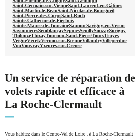
Saint-Étienne-de-Chigny
Saint-Genouph
Saint-Germain-sur-Vienne
Saint-Laurent-en-Gâtines
Saint-Martin-le-Beau
Saint-Nicolas-de-Bourgueil
Saint-Pierre-des-Corps
Saint-Roch
Sainte-Catherine-de-Fierbois
Sainte-Maure-de-Touraine
Saumur
Savigny-en-Véron
Savonnières
Semblançay
Sepmes
Seuilly
Sonzay
Sorigny
Thilouze
Thizay
Tournon-Saint-Pierre
Tours
Truyes
Veigné
Véretz
Vernou-sur-Brenne
Villandry
Villeperdue
Vou
Vouvray
Yzeures-sur-Creuse
Un service de réparation de
volets rapide et efficace à
La Roche-Clermault
Vous habitez dans le Centre-Val de Loire , à La Roche-Clermault