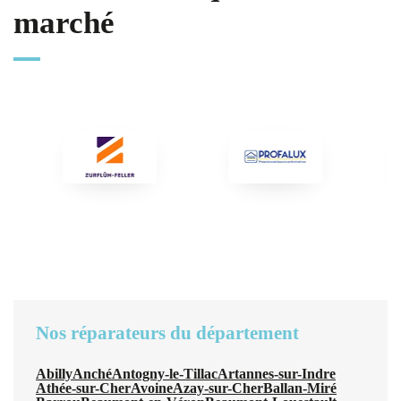
marché
Nos réparateurs du département
Abilly
Anché
Antogny-le-Tillac
Artannes-sur-Indre
Athée-sur-Cher
Avoine
Azay-sur-Cher
Ballan-Miré