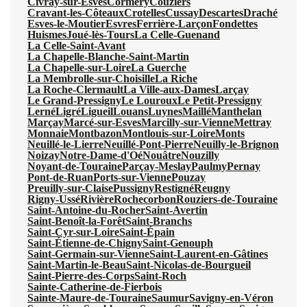
Civray-sur-Esves
Cormery
Couziers
Cravant-les-Côteaux
Crotelles
Cussay
Descartes
Draché
Esves-le-Moutier
Esvres
Ferrière-Larçon
Fondettes
Huismes
Joué-lès-Tours
La Celle-Guenand
La Celle-Saint-Avant
La Chapelle-Blanche-Saint-Martin
La Chapelle-sur-Loire
La Guerche
La Membrolle-sur-Choisille
La Riche
La Roche-Clermault
La Ville-aux-Dames
Larçay
Le Grand-Pressigny
Le Louroux
Le Petit-Pressigny
Lerné
Ligré
Ligueil
Louans
Luynes
Maillé
Manthelan
Marçay
Marcé-sur-Esves
Marcilly-sur-Vienne
Mettray
Monnaie
Montbazon
Montlouis-sur-Loire
Monts
Neuillé-le-Lierre
Neuillé-Pont-Pierre
Neuilly-le-Brignon
Noizay
Notre-Dame-d'Oé
Nouâtre
Nouzilly
Noyant-de-Touraine
Parçay-Meslay
Paulmy
Pernay
Pont-de-Ruan
Ports-sur-Vienne
Pouzay
Preuilly-sur-Claise
Pussigny
Restigné
Reugny
Rigny-Ussé
Rivière
Rochecorbon
Rouziers-de-Touraine
Saint-Antoine-du-Rocher
Saint-Avertin
Saint-Benoît-la-Forêt
Saint-Branchs
Saint-Cyr-sur-Loire
Saint-Épain
Saint-Étienne-de-Chigny
Saint-Genouph
Saint-Germain-sur-Vienne
Saint-Laurent-en-Gâtines
Saint-Martin-le-Beau
Saint-Nicolas-de-Bourgueil
Saint-Pierre-des-Corps
Saint-Roch
Sainte-Catherine-de-Fierbois
Sainte-Maure-de-Touraine
Saumur
Savigny-en-Véron