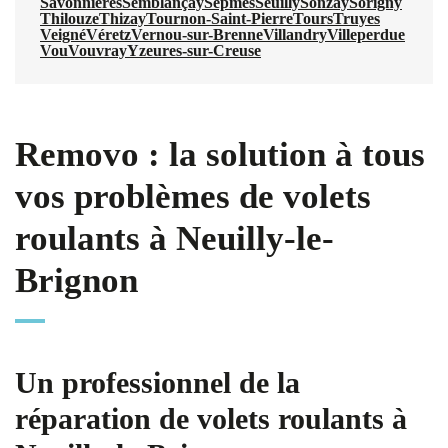
Savonnières
Semblançay
Sepmes
Seuilly
Sonzay
Sorigny
Thilouze
Thizay
Tournon-Saint-Pierre
Tours
Truyes
Veigné
Véretz
Vernou-sur-Brenne
Villandry
Villeperdue
Vou
Vouvray
Yzeures-sur-Creuse
Removo : la solution à tous
vos problèmes de volets
roulants à Neuilly-le-
Brignon
Un professionnel de la
réparation de volets roulants à