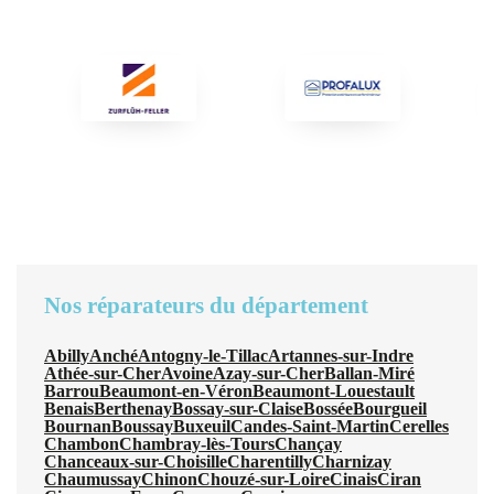
Nos réparateurs du département
Abilly
Anché
Antogny-le-Tillac
Artannes-sur-Indre
Athée-sur-Cher
Avoine
Azay-sur-Cher
Ballan-Miré
Barrou
Beaumont-en-Véron
Beaumont-Louestault
Benais
Berthenay
Bossay-sur-Claise
Bossée
Bourgueil
Bournan
Boussay
Buxeuil
Candes-Saint-Martin
Cerelles
Chambon
Chambray-lès-Tours
Chançay
Chanceaux-sur-Choisille
Charentilly
Charnizay
Chaumussay
Chinon
Chouzé-sur-Loire
Cinais
Ciran