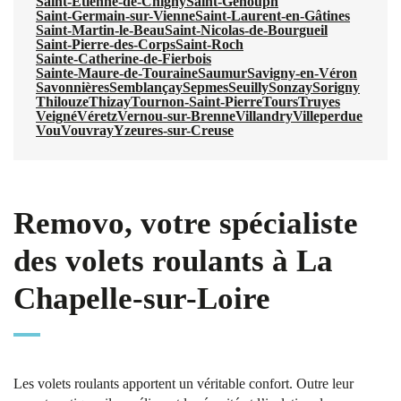
Saint-Étienne-de-Chigny
Saint-Genouph
Saint-Germain-sur-Vienne
Saint-Laurent-en-Gâtines
Saint-Martin-le-Beau
Saint-Nicolas-de-Bourgueil
Saint-Pierre-des-Corps
Saint-Roch
Sainte-Catherine-de-Fierbois
Sainte-Maure-de-Touraine
Saumur
Savigny-en-Véron
Savonnières
Semblançay
Sepmes
Seuilly
Sonzay
Sorigny
Thilouze
Thizay
Tournon-Saint-Pierre
Tours
Truyes
Veigné
Véretz
Vernou-sur-Brenne
Villandry
Villeperdue
Vou
Vouvray
Yzeures-sur-Creuse
Removo, votre spécialiste
des volets roulants à La
Chapelle-sur-Loire
Les volets roulants apportent un véritable confort. Outre leur