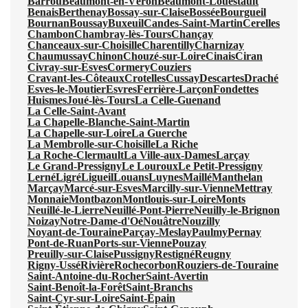
Barrou
Beaumont-en-Véron
Beaumont-Louestault
Benais
Berthenay
Bossay-sur-Claise
Bossée
Bourgueil
Bournan
Boussay
Buxeuil
Candes-Saint-Martin
Cerelles
Chambon
Chambray-lès-Tours
Chançay
Chanceaux-sur-Choisille
Charentilly
Charnizay
Chaumussay
Chinon
Chouzé-sur-Loire
Cinais
Ciran
Civray-sur-Esves
Cormery
Couziers
Cravant-les-Côteaux
Crotelles
Cussay
Descartes
Draché
Esves-le-Moutier
Esvres
Ferrière-Larçon
Fondettes
Huismes
Joué-lès-Tours
La Celle-Guenand
La Celle-Saint-Avant
La Chapelle-Blanche-Saint-Martin
La Chapelle-sur-Loire
La Guerche
La Membrolle-sur-Choisille
La Riche
La Roche-Clermault
La Ville-aux-Dames
Larçay
Le Grand-Pressigny
Le Louroux
Le Petit-Pressigny
Lerné
Ligré
Ligueil
Louans
Luynes
Maillé
Manthelan
Marçay
Marcé-sur-Esves
Marcilly-sur-Vienne
Mettray
Monnaie
Montbazon
Montlouis-sur-Loire
Monts
Neuillé-le-Lierre
Neuillé-Pont-Pierre
Neuilly-le-Brignon
Noizay
Notre-Dame-d'Oé
Nouâtre
Nouzilly
Noyant-de-Touraine
Parçay-Meslay
Paulmy
Pernay
Pont-de-Ruan
Ports-sur-Vienne
Pouzay
Preuilly-sur-Claise
Pussigny
Restigné
Reugny
Rigny-Ussé
Rivière
Rochecorbon
Rouziers-de-Touraine
Saint-Antoine-du-Rocher
Saint-Avertin
Saint-Benoît-la-Forêt
Saint-Branchs
Saint-Cyr-sur-Loire
Saint-Épain