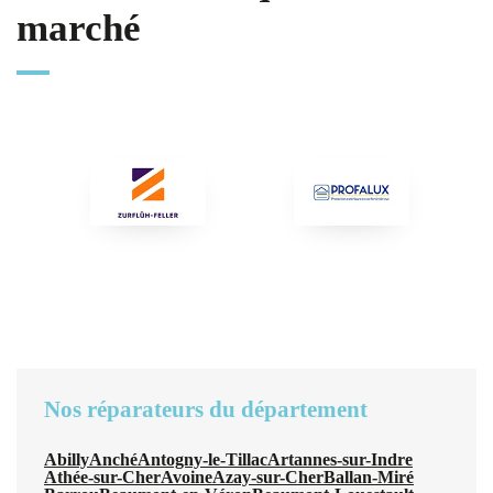
marché
Nos réparateurs du département
Abilly
Anché
Antogny-le-Tillac
Artannes-sur-Indre
Athée-sur-Cher
Avoine
Azay-sur-Cher
Ballan-Miré