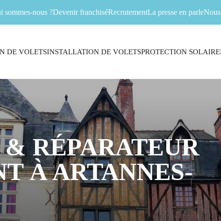
i sommes-nous ?
Devenir franchisé
Recrutement
La presse en parle
Nous 
N DE VOLETS
INSTALLATION DE VOLETS
PROTECTION SOLAIRE
 & RÉPARATEUR
T À ARTANNES-