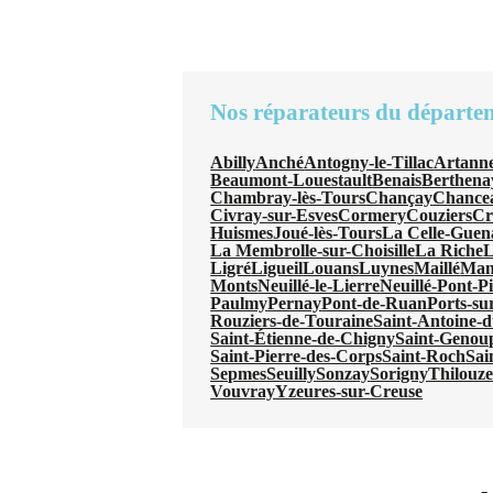
Nos réparateurs du départe
Abilly
Anché
Antogny-le-Tillac
Artanne
Beaumont-Louestault
Benais
Berthena
Chambray-lès-Tours
Chançay
Chancea
Civray-sur-Esves
Cormery
Couziers
Cr
Huismes
Joué-lès-Tours
La Celle-Gue
La Membrolle-sur-Choisille
La Riche
L
Ligré
Ligueil
Louans
Luynes
Maillé
Man
Monts
Neuillé-le-Lierre
Neuillé-Pont-P
Paulmy
Pernay
Pont-de-Ruan
Ports-su
Rouziers-de-Touraine
Saint-Antoine-
Saint-Étienne-de-Chigny
Saint-Genou
Saint-Pierre-des-Corps
Saint-Roch
Sai
Sepmes
Seuilly
Sonzay
Sorigny
Thilouz
Vouvray
Yzeures-sur-Creuse