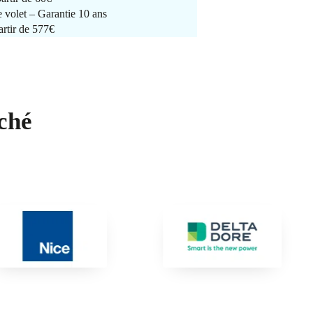
e volet – Garantie 10 ans
artir de 577€
ché