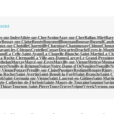
ment
s-sur-Indre
Athée-sur-Cher
Avoine
Azay-sur-Cher
Ballan-Miré
Barr
y
Bossay-sur-Claise
Bossée
Bourgueil
Bournan
Boussay
Buxeuil
Cande
ux-sur-Choisille
Charentilly
Charnizay
Chaumussay
Chinon
Chouzé
avant-les-Côteaux
Crotelles
Cussay
Descartes
Draché
Esves-le-Mouti
nand
La Celle-Saint-Avant
La Chapelle-Blanche-Saint-Martin
La Cha
a Roche-Clermault
La Ville-aux-Dames
Larçay
Le Grand-Pressign
thelan
Marçay
Marcé-sur-Esves
Marcilly-sur-Vienne
Mettray
Monna
ierre
Neuilly-le-Brignon
Noizay
Notre-Dame-d'Oé
Nouâtre
Nouzilly
N
r-Vienne
Pouzay
Preuilly-sur-Claise
Pussigny
Restigné
Reugny
Rigny-
du-Rocher
Saint-Avertin
Saint-Benoît-la-Forêt
Saint-Branchs
Saint-C
ph
Saint-Germain-sur-Vienne
Saint-Laurent-en-Gâtines
Saint-Marti
nte-Catherine-de-Fierbois
Sainte-Maure-de-Touraine
Saumur
Savig
e
Thizay
Tournon-Saint-Pierre
Tours
Truyes
Veigné
Véretz
Vernou-su