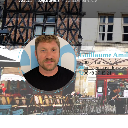
Accueil
›
Réparateurs
›
Artannes-sur-Indre
Guillaume Amil
37000 - Tours
tours@removo.fr
06 48 37 45 24