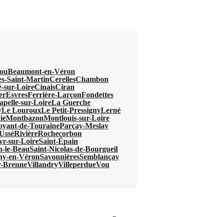
ou
Beaumont-en-Véron
s-Saint-Martin
Cerelles
Chambon
-sur-Loire
Cinais
Ciran
er
Esvres
Ferrière-Larçon
Fondettes
pelle-sur-Loire
La Guerche
y
Le Louroux
Le Petit-Pressigny
Lerné
ie
Montbazon
Montlouis-sur-Loire
oyant-de-Touraine
Parçay-Meslay
Ussé
Rivière
Rochecorbon
yr-sur-Loire
Saint-Épain
n-le-Beau
Saint-Nicolas-de-Bourgueil
ny-en-Véron
Savonnières
Semblançay
r-Brenne
Villandry
Villeperdue
Vou