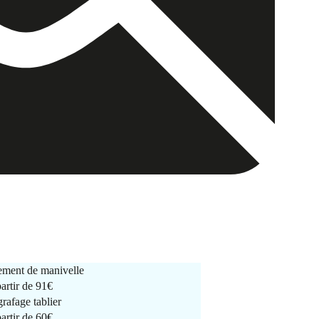
ment de manivelle
partir de
91€
rafage tablier
partir de
60€