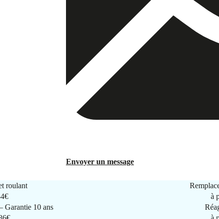
Envoyer un message
t roulant
Remplace
44€
à 
 Garantie 10 ans
Réag
286€
à 