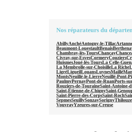
Nos réparateurs du départe
Abilly
Anché
Antogny-le-Tillac
Artanne
Beaumont-Louestault
Benais
Berthena
Chambray-lès-Tours
Chançay
Chancea
Civray-sur-Esves
Cormery
Couziers
Cr
Huismes
Joué-lès-Tours
La Celle-Gue
La Membrolle-sur-Choisille
La Riche
L
Ligré
Ligueil
Louans
Luynes
Maillé
Man
Monts
Neuillé-le-Lierre
Neuillé-Pont-P
Paulmy
Pernay
Pont-de-Ruan
Ports-su
Rouziers-de-Touraine
Saint-Antoine-
Saint-Étienne-de-Chigny
Saint-Genou
Saint-Pierre-des-Corps
Saint-Roch
Sai
Sepmes
Seuilly
Sonzay
Sorigny
Thilouz
Vouvray
Yzeures-sur-Creuse