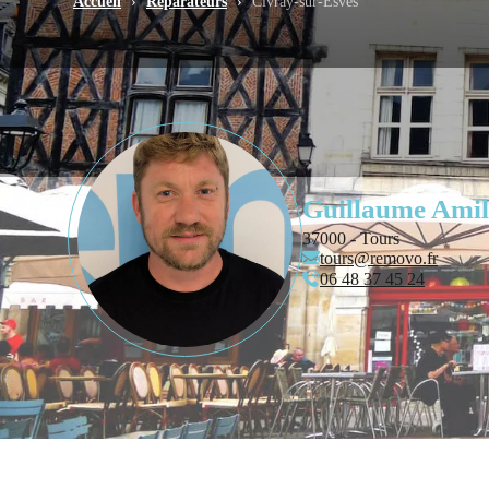
Accueil
›
Réparateurs
›
Civray-sur-Esves
Guillaume Amil
37000 - Tours
tours@removo.fr
06 48 37 45 24