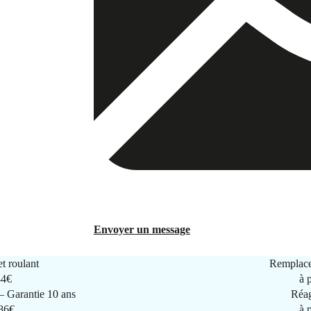
Envoyer un message
t roulant
Remplace
44€
à 
 Garantie 10 ans
Réag
286€
à 