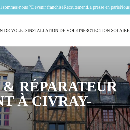
i sommes-nous ?
Devenir franchisé
Recrutement
La presse en parle
Nous 
N DE VOLETS
INSTALLATION DE VOLETS
PROTECTION SOLAIRE
 & RÉPARATEUR
T À CIVRAY-