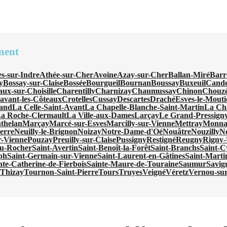
ment
s-sur-Indre
Athée-sur-Cher
Avoine
Azay-sur-Cher
Ballan-Miré
Barr
y
Bossay-sur-Claise
Bossée
Bourgueil
Bournan
Boussay
Buxeuil
Cande
ux-sur-Choisille
Charentilly
Charnizay
Chaumussay
Chinon
Chouzé
avant-les-Côteaux
Crotelles
Cussay
Descartes
Draché
Esves-le-Mouti
nand
La Celle-Saint-Avant
La Chapelle-Blanche-Saint-Martin
La Cha
a Roche-Clermault
La Ville-aux-Dames
Larçay
Le Grand-Pressign
thelan
Marçay
Marcé-sur-Esves
Marcilly-sur-Vienne
Mettray
Monna
ierre
Neuilly-le-Brignon
Noizay
Notre-Dame-d'Oé
Nouâtre
Nouzilly
N
r-Vienne
Pouzay
Preuilly-sur-Claise
Pussigny
Restigné
Reugny
Rigny-
du-Rocher
Saint-Avertin
Saint-Benoît-la-Forêt
Saint-Branchs
Saint-C
ph
Saint-Germain-sur-Vienne
Saint-Laurent-en-Gâtines
Saint-Marti
nte-Catherine-de-Fierbois
Sainte-Maure-de-Touraine
Saumur
Savig
e
Thizay
Tournon-Saint-Pierre
Tours
Truyes
Veigné
Véretz
Vernou-su