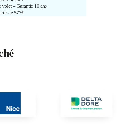
e volet – Garantie 10 ans
artir de 577€
ché