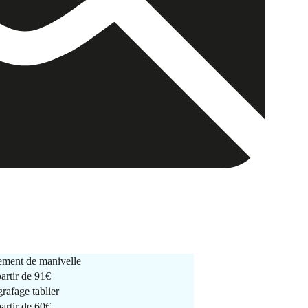
ment de manivelle
partir de
91€
rafage tablier
partir de
60€