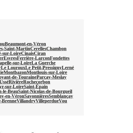
ou
Beaumont-en-Véron
s-Saint-Martin
Cerelles
Chambon
-sur-Loire
Cinais
Ciran
er
Esvres
Ferrière-Larçon
Fondettes
pelle-sur-Loire
La Guerche
y
Le Louroux
Le Petit-Pressigny
Lerné
ie
Montbazon
Montlouis-sur-Loire
oyant-de-Touraine
Parçay-Meslay
Ussé
Rivière
Rochecorbon
yr-sur-Loire
Saint-Épain
n-le-Beau
Saint-Nicolas-de-Bourgueil
ny-en-Véron
Savonnières
Semblançay
r-Brenne
Villandry
Villeperdue
Vou