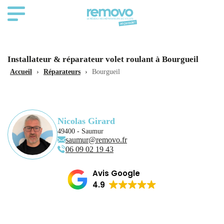
Installateur & réparateur volet roulant à Bourgueil
Accueil
›
Réparateurs
›
Bourgueil
Nicolas Girard
49400 - Saumur
saumur@removo.fr
06 09 02 19 43
Avis Google
4.9