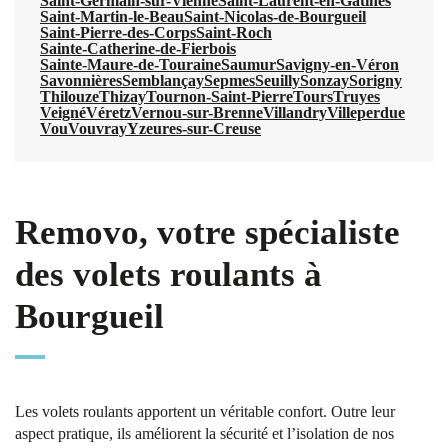
Saint-Germain-sur-Vienne
Saint-Laurent-en-Gâtines
Saint-Martin-le-Beau
Saint-Nicolas-de-Bourgueil
Saint-Pierre-des-Corps
Saint-Roch
Sainte-Catherine-de-Fierbois
Sainte-Maure-de-Touraine
Saumur
Savigny-en-Véron
Savonnières
Semblançay
Sepmes
Seuilly
Sonzay
Sorigny
Thilouze
Thizay
Tournon-Saint-Pierre
Tours
Truyes
Veigné
Véretz
Vernou-sur-Brenne
Villandry
Villeperdue
Vou
Vouvray
Yzeures-sur-Creuse
Removo, votre spécialiste
des volets roulants à
Bourgueil
Les volets roulants apportent un véritable confort. Outre leur
aspect pratique, ils améliorent la sécurité et l’isolation de nos