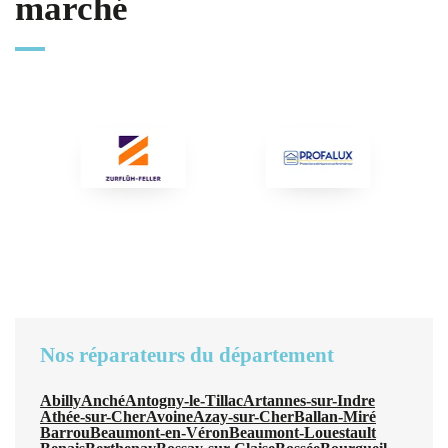
marché
Nos réparateurs du département
Abilly
Anché
Antogny-le-Tillac
Artannes-sur-Indre
Athée-sur-Cher
Avoine
Azay-sur-Cher
Ballan-Miré
Barrou
Beaumont-en-Véron
Beaumont-Louestault