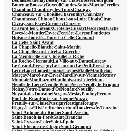
Benais
Berthenay
Bossay-sur-Claise
Bossée
Bourgueil
Bournan
Boussay
Buxeuil
Candes-Saint-Martin
Cerelles
Chambon
Chambray-lès-Tours
Chançay
Chanceaux-sur-Choisille
Charentilly
Charnizay
Chaumussay
Chinon
Chouzé-sur-Loire
Cinais
Ciran
Civray-sur-Esves
Cormery
Couziers
Cravant-les-Côteaux
Crotelles
Cussay
Descartes
Draché
Esves-le-Moutier
Esvres
Ferrière-Larçon
Fondettes
Huismes
Joué-lès-Tours
La Celle-Guenand
La Celle-Saint-Avant
La Chapelle-Blanche-Saint-Martin
La Chapelle-sur-Loire
La Guerche
La Membrolle-sur-Choisille
La Riche
La Roche-Clermault
La Ville-aux-Dames
Larçay
Le Grand-Pressigny
Le Louroux
Le Petit-Pressigny
Lerné
Ligré
Ligueil
Louans
Luynes
Maillé
Manthelan
Marçay
Marcé-sur-Esves
Marcilly-sur-Vienne
Mettray
Monnaie
Montbazon
Montlouis-sur-Loire
Monts
Neuillé-le-Lierre
Neuillé-Pont-Pierre
Neuilly-le-Brignon
Noizay
Notre-Dame-d'Oé
Nouâtre
Nouzilly
Noyant-de-Touraine
Parçay-Meslay
Paulmy
Pernay
Pont-de-Ruan
Ports-sur-Vienne
Pouzay
Preuilly-sur-Claise
Pussigny
Restigné
Reugny
Rigny-Ussé
Rivière
Rochecorbon
Rouziers-de-Touraine
Saint-Antoine-du-Rocher
Saint-Avertin
Saint-Benoît-la-Forêt
Saint-Branchs
Saint-Cyr-sur-Loire
Saint-Épain
Saint-Étienne-de-Chigny
Saint-Genouph