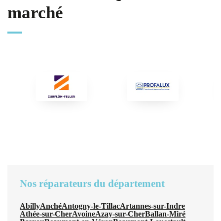
marché
Nos réparateurs du département
Abilly
Anché
Antogny-le-Tillac
Artannes-sur-Indre
Athée-sur-Cher
Avoine
Azay-sur-Cher
Ballan-Miré