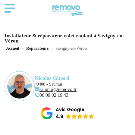
Installateur & réparateur volet roulant à Savigny-en-
Véron
Accueil
›
Réparateurs
›
Savigny-en-Véron
Nicolas Girard
49400 - Saumur
saumur@removo.fr
06 09 02 19 43
Avis Google
4.9