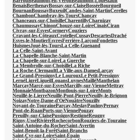
Barrou
Beaumont-en-Véron
Beaumont-Louestault
Benais
Berthenay
Bossay-sur-Claise
Bossée
Bourgueil
Bournan
Boussay
Buxeuil
Candes-Saint-Martin
Cerelles
Chambon
Chambray-lès-Tours
Chançay
Chanceaux-sur-Choisille
Charentilly
Charnizay
Chaumussay
Chinon
Chouzé-sur-Loire
Cinais
Ciran
Civray-sur-Esves
Cormery
Couziers
Cravant-les-Côteaux
Crotelles
Cussay
Descartes
Draché
Esves-le-Moutier
Esvres
Ferrière-Larçon
Fondettes
Huismes
Joué-lès-Tours
La Celle-Guenand
La Celle-Saint-Avant
La Chapelle-Blanche-Saint-Martin
La Chapelle-sur-Loire
La Guerche
La Membrolle-sur-Choisille
La Riche
La Roche-Clermault
La Ville-aux-Dames
Larçay
Le Grand-Pressigny
Le Louroux
Le Petit-Pressigny
Lerné
Ligré
Ligueil
Louans
Luynes
Maillé
Manthelan
Marçay
Marcé-sur-Esves
Marcilly-sur-Vienne
Mettray
Monnaie
Montbazon
Montlouis-sur-Loire
Monts
Neuillé-le-Lierre
Neuillé-Pont-Pierre
Neuilly-le-Brignon
Noizay
Notre-Dame-d'Oé
Nouâtre
Nouzilly
Noyant-de-Touraine
Parçay-Meslay
Paulmy
Pernay
Pont-de-Ruan
Ports-sur-Vienne
Pouzay
Preuilly-sur-Claise
Pussigny
Restigné
Reugny
Rigny-Ussé
Rivière
Rochecorbon
Rouziers-de-Touraine
Saint-Antoine-du-Rocher
Saint-Avertin
Saint-Benoît-la-Forêt
Saint-Branchs
Saint-Cyr-sur-Loire
Saint-Épain