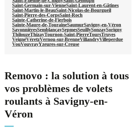
Saint-Étienne-de-Chigny
Saint-Genouph
Saint-Germain-sur-Vienne
Saint-Laurent-en-Gâtines
Saint-Martin-le-Beau
Saint-Nicolas-de-Bourgueil
Saint-Pierre-des-Corps
Saint-Roch
Sainte-Catherine-de-Fierbois
Sainte-Maure-de-Touraine
Saumur
Savigny-en-Véron
Savonnières
Semblançay
Sepmes
Seuilly
Sonzay
Sorigny
Thilouze
Thizay
Tournon-Saint-Pierre
Tours
Truyes
Veigné
Véretz
Vernou-sur-Brenne
Villandry
Villeperdue
Vou
Vouvray
Yzeures-sur-Creuse
Removo : la solution à tous
vos problèmes de volets
roulants à Savigny-en-
Véron