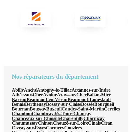
Nos réparateurs du département
Abilly
Anché
Antogny-le-Tillac
Artannes-sur-Indre
Athée-sur-Cher
Avoine
Azay-sur-Cher
Ballan-Miré
Barrou
Beaumont-en-Véron
Beaumont-Louestault
Benais
Berthenay
Bossay-sur-Claise
Bossée
Bourgueil
Bournan
Boussay
Buxeuil
Candes-Saint-Martin
Cerelles
Chambon
Chambray-lès-Tours
Chançay
Chanceaux-sur-Choisille
Charentilly
Charnizay
Chaumussay
Chinon
Chouzé-sur-Loire
Cinais
Ciran
Civray-sur-Esves
Cormery
Couziers