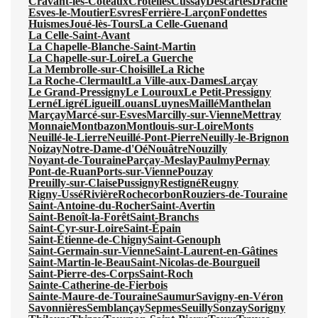
Cravant-les-Côteaux
Crotelles
Cussay
Descartes
Draché
Esves-le-Moutier
Esvres
Ferrière-Larçon
Fondettes
Huismes
Joué-lès-Tours
La Celle-Guenand
La Celle-Saint-Avant
La Chapelle-Blanche-Saint-Martin
La Chapelle-sur-Loire
La Guerche
La Membrolle-sur-Choisille
La Riche
La Roche-Clermault
La Ville-aux-Dames
Larçay
Le Grand-Pressigny
Le Louroux
Le Petit-Pressigny
Lerné
Ligré
Ligueil
Louans
Luynes
Maillé
Manthelan
Marçay
Marcé-sur-Esves
Marcilly-sur-Vienne
Mettray
Monnaie
Montbazon
Montlouis-sur-Loire
Monts
Neuillé-le-Lierre
Neuillé-Pont-Pierre
Neuilly-le-Brignon
Noizay
Notre-Dame-d'Oé
Nouâtre
Nouzilly
Noyant-de-Touraine
Parçay-Meslay
Paulmy
Pernay
Pont-de-Ruan
Ports-sur-Vienne
Pouzay
Preuilly-sur-Claise
Pussigny
Restigné
Reugny
Rigny-Ussé
Rivière
Rochecorbon
Rouziers-de-Touraine
Saint-Antoine-du-Rocher
Saint-Avertin
Saint-Benoît-la-Forêt
Saint-Branchs
Saint-Cyr-sur-Loire
Saint-Épain
Saint-Étienne-de-Chigny
Saint-Genouph
Saint-Germain-sur-Vienne
Saint-Laurent-en-Gâtines
Saint-Martin-le-Beau
Saint-Nicolas-de-Bourgueil
Saint-Pierre-des-Corps
Saint-Roch
Sainte-Catherine-de-Fierbois
Sainte-Maure-de-Touraine
Saumur
Savigny-en-Véron
Savonnières
Semblançay
Sepmes
Seuilly
Sonzay
Sorigny