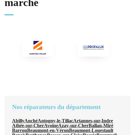
marché
Nos réparateurs du département
Abilly
Anché
Antogny-le-Tillac
Artannes-sur-Indre
Athée-sur-Cher
Avoine
Azay-sur-Cher
Ballan-Miré
Barrou
Beaumont-en-Véron
Beaumont-Louestault