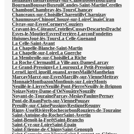
Benais
Berthenay
Bossay-sur-Claise
Bossée
Bourgueil
Bournan
Boussay
Buxeuil
Candes-Saint-Martin
Cerelles
Chambon
Chambray-lès-Tours
Chançay
Chanceaux-sur-Choisille
Charentilly
Charnizay
Chaumussay
Chinon
Chouzé-sur-Loire
Cinais
Ciran
Civray-sur-Esves
Cormery
Couziers
Cravant-les-Côteaux
Crotelles
Cussay
Descartes
Draché
Esves-le-Moutier
Esvres
Ferrière-Larçon
Fondettes
Huismes
Joué-lès-Tours
La Celle-Guenand
La Celle-Saint-Avant
La Chapelle-Blanche-Saint-Martin
La Chapelle-sur-Loire
La Guerche
La Membrolle-sur-Choisille
La Riche
La Roche-Clermault
La Ville-aux-Dames
Larçay
Le Grand-Pressigny
Le Louroux
Le Petit-Pressigny
Lerné
Ligré
Ligueil
Louans
Luynes
Maillé
Manthelan
Marçay
Marcé-sur-Esves
Marcilly-sur-Vienne
Mettray
Monnaie
Montbazon
Montlouis-sur-Loire
Monts
Neuillé-le-Lierre
Neuillé-Pont-Pierre
Neuilly-le-Brignon
Noizay
Notre-Dame-d'Oé
Nouâtre
Nouzilly
Noyant-de-Touraine
Parçay-Meslay
Paulmy
Pernay
Pont-de-Ruan
Ports-sur-Vienne
Pouzay
Preuilly-sur-Claise
Pussigny
Restigné
Reugny
Rigny-Ussé
Rivière
Rochecorbon
Rouziers-de-Touraine
Saint-Antoine-du-Rocher
Saint-Avertin
Saint-Benoît-la-Forêt
Saint-Branchs
Saint-Cyr-sur-Loire
Saint-Épain
Saint-Étienne-de-Chigny
Saint-Genouph