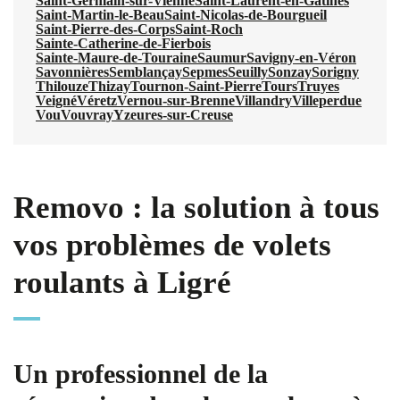
Saint-Germain-sur-Vienne
Saint-Laurent-en-Gâtines
Saint-Martin-le-Beau
Saint-Nicolas-de-Bourgueil
Saint-Pierre-des-Corps
Saint-Roch
Sainte-Catherine-de-Fierbois
Sainte-Maure-de-Touraine
Saumur
Savigny-en-Véron
Savonnières
Semblançay
Sepmes
Seuilly
Sonzay
Sorigny
Thilouze
Thizay
Tournon-Saint-Pierre
Tours
Truyes
Veigné
Véretz
Vernou-sur-Brenne
Villandry
Villeperdue
Vou
Vouvray
Yzeures-sur-Creuse
Removo : la solution à tous
vos problèmes de volets
roulants à Ligré
Un professionnel de la