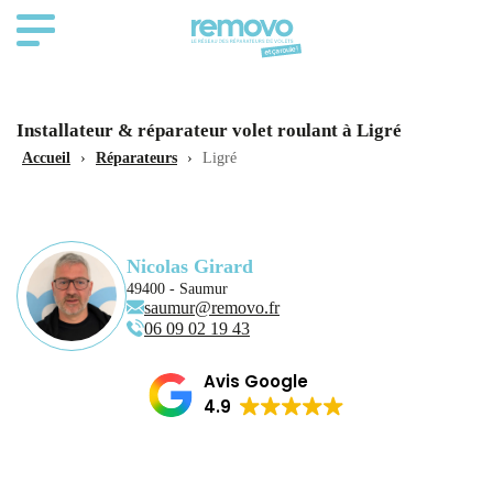
Installateur & réparateur volet roulant à Ligré
Accueil
›
Réparateurs
›
Ligré
Nicolas Girard
49400 - Saumur
saumur@removo.fr
06 09 02 19 43
Avis Google
4.9