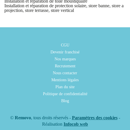
Installation et réparation de toile moustiquaire
Installation et réparation de protection solaire, store banne, store a
projection, store terrasse, store vertical
CGU
Devenir franchisé
Nos marques
Recrutement
Nous contacter
Mentions légales
Plan du site
Politique de confidentialité
Blog
©
Removo
, tous droits réservés -
Paramètres des cookies
-
Réalisation
Infocob web