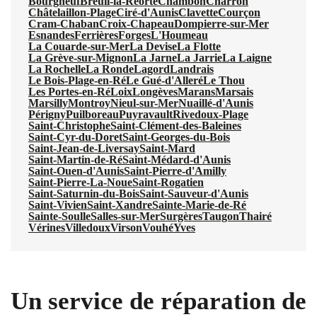
Bourgneuf
Breuil-la-Réorte
Chambon
Charron
Châtelaillon-Plage
Ciré-d'Aunis
Clavette
Courçon
Cram-Chaban
Croix-Chapeau
Dompierre-sur-Mer
Esnandes
Ferrières
Forges
L'Houmeau
La Couarde-sur-Mer
La Devise
La Flotte
La Grève-sur-Mignon
La Jarne
La Jarrie
La Laigne
La Rochelle
La Ronde
Lagord
Landrais
Le Bois-Plage-en-Ré
Le Gué-d'Alleré
Le Thou
Les Portes-en-Ré
Loix
Longèves
Marans
Marsais
Marsilly
Montroy
Nieul-sur-Mer
Nuaillé-d'Aunis
Périgny
Puilboreau
Puyravault
Rivedoux-Plage
Saint-Christophe
Saint-Clément-des-Baleines
Saint-Cyr-du-Doret
Saint-Georges-du-Bois
Saint-Jean-de-Liversay
Saint-Mard
Saint-Martin-de-Ré
Saint-Médard-d'Aunis
Saint-Ouen-d'Aunis
Saint-Pierre-d'Amilly
Saint-Pierre-La-Noue
Saint-Rogatien
Saint-Saturnin-du-Bois
Saint-Sauveur-d'Aunis
Saint-Vivien
Saint-Xandre
Sainte-Marie-de-Ré
Sainte-Soulle
Salles-sur-Mer
Surgères
Taugon
Thairé
Vérines
Villedoux
Virson
Vouhé
Yves
Un service de réparation de