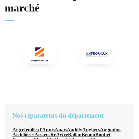
marché
Nos réparateurs du département
Aigrefeuille-d'Aunis
Anais
Andilly
Angliers
Angoulins
Ardillières
Ars-en-Ré
Aytré
Ballon
Benon
Bouhet