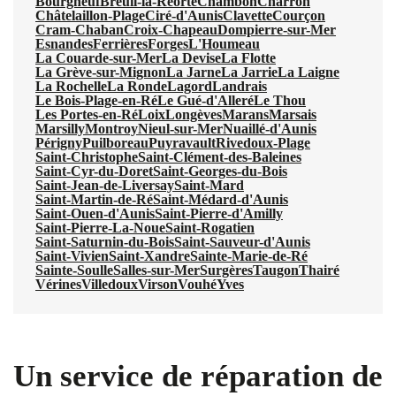
Bourgneuf
Breuil-la-Réorte
Chambon
Charron
Châtelaillon-Plage
Ciré-d'Aunis
Clavette
Courçon
Cram-Chaban
Croix-Chapeau
Dompierre-sur-Mer
Esnandes
Ferrières
Forges
L'Houmeau
La Couarde-sur-Mer
La Devise
La Flotte
La Grève-sur-Mignon
La Jarne
La Jarrie
La Laigne
La Rochelle
La Ronde
Lagord
Landrais
Le Bois-Plage-en-Ré
Le Gué-d'Alleré
Le Thou
Les Portes-en-Ré
Loix
Longèves
Marans
Marsais
Marsilly
Montroy
Nieul-sur-Mer
Nuaillé-d'Aunis
Périgny
Puilboreau
Puyravault
Rivedoux-Plage
Saint-Christophe
Saint-Clément-des-Baleines
Saint-Cyr-du-Doret
Saint-Georges-du-Bois
Saint-Jean-de-Liversay
Saint-Mard
Saint-Martin-de-Ré
Saint-Médard-d'Aunis
Saint-Ouen-d'Aunis
Saint-Pierre-d'Amilly
Saint-Pierre-La-Noue
Saint-Rogatien
Saint-Saturnin-du-Bois
Saint-Sauveur-d'Aunis
Saint-Vivien
Saint-Xandre
Sainte-Marie-de-Ré
Sainte-Soulle
Salles-sur-Mer
Surgères
Taugon
Thairé
Vérines
Villedoux
Virson
Vouhé
Yves
Un service de réparation de