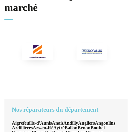
marché
Nos réparateurs du département
Aigrefeuille-d'Aunis
Anais
Andilly
Angliers
Angoulins
Ardillières
Ars-en-Ré
Aytré
Ballon
Benon
Bouhet