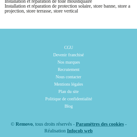
Installation et réparation de toile moustiquaire
Installation et réparation de protection solaire, store banne, store a
projection, store terrasse, store vertical
CGU
Devenir franchisé
Nos marques
Recrutement
Nous contacter
Mentions légales
Plan du site
Politique de confidentialité
Blog
©
Removo
, tous droits réservés -
Paramètres des cookies
-
Réalisation
Infocob web