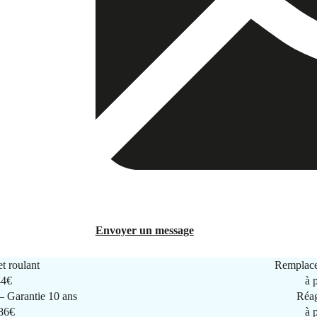
Envoyer un message
t roulant
Remplace
44€
à 
 Garantie 10 ans
Réag
286€
à 