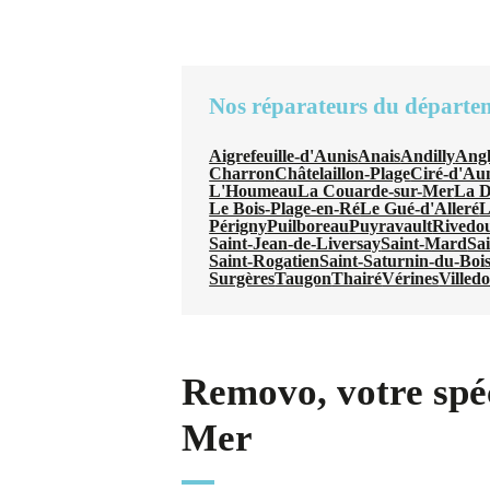
Nos réparateurs du départe
Aigrefeuille-d'Aunis
Anais
Andilly
Angl
Charron
Châtelaillon-Plage
Ciré-d'Au
L'Houmeau
La Couarde-sur-Mer
La D
Le Bois-Plage-en-Ré
Le Gué-d'Alleré
L
Périgny
Puilboreau
Puyravault
Rivedo
Saint-Jean-de-Liversay
Saint-Mard
Sa
Saint-Rogatien
Saint-Saturnin-du-Boi
Surgères
Taugon
Thairé
Vérines
Villed
Removo, votre spéc
Mer