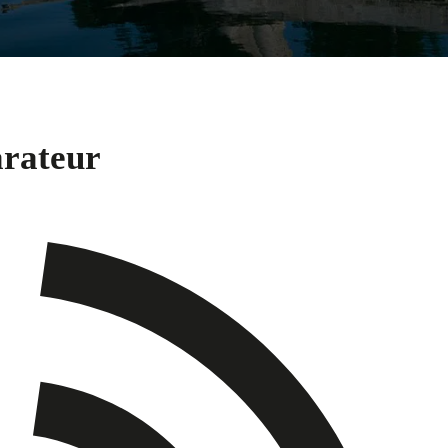
arateur