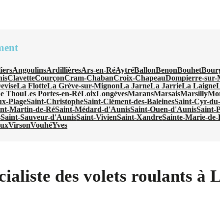
ment
iers
Angoulins
Ardillières
Ars-en-Ré
Aytré
Ballon
Benon
Bouhet
Bour
nis
Clavette
Courçon
Cram-Chaban
Croix-Chapeau
Dompierre-sur-
evise
La Flotte
La Grève-sur-Mignon
La Jarne
La Jarrie
La Laigne
L
e Thou
Les Portes-en-Ré
Loix
Longèves
Marans
Marsais
Marsilly
Mo
ux-Plage
Saint-Christophe
Saint-Clément-des-Baleines
Saint-Cyr-du
int-Martin-de-Ré
Saint-Médard-d'Aunis
Saint-Ouen-d'Aunis
Saint-
s
Saint-Sauveur-d'Aunis
Saint-Vivien
Saint-Xandre
Sainte-Marie-de
oux
Virson
Vouhé
Yves
ialiste des volets roulants à