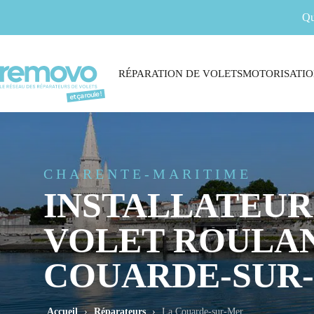
Qu
RÉPARATION DE VOLETS
MOTORISATIO
CHARENTE-MARITIME
INSTALLATEUR
VOLET ROULAN
COUARDE-SUR
Accueil
›
Réparateurs
›
La Couarde-sur-Mer