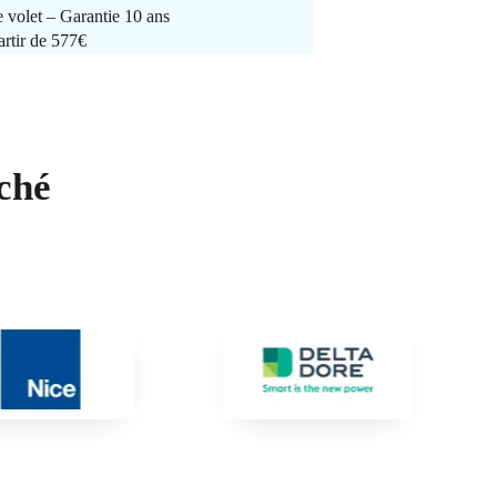
e volet – Garantie 10 ans
artir de 577€
ché