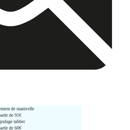
ment de manivelle
partir de
91€
rafage tablier
partir de
60€