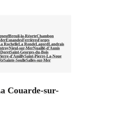
gneuf
Breuil-la-Réorte
Chambon
Mer
Esnandes
Ferrières
Forges
a Rochelle
La Ronde
Lagord
Landrais
ntroy
Nieul-sur-Mer
Nuaillé-d'Aunis
-Doret
Saint-Georges-du-Bois
Pierre-d'Amilly
Saint-Pierre-La-Noue
-Ré
Sainte-Soulle
Salles-sur-Mer
 La Couarde-sur-