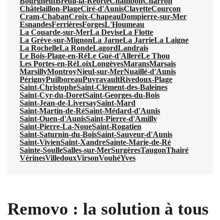
Bourgneuf
Breuil-la-Réorte
Chambon
Charron
Châtelaillon-Plage
Ciré-d'Aunis
Clavette
Courçon
Cram-Chaban
Croix-Chapeau
Dompierre-sur-Mer
Esnandes
Ferrières
Forges
L'Houmeau
La Couarde-sur-Mer
La Devise
La Flotte
La Grève-sur-Mignon
La Jarne
La Jarrie
La Laigne
La Rochelle
La Ronde
Lagord
Landrais
Le Bois-Plage-en-Ré
Le Gué-d'Alleré
Le Thou
Les Portes-en-Ré
Loix
Longèves
Marans
Marsais
Marsilly
Montroy
Nieul-sur-Mer
Nuaillé-d'Aunis
Périgny
Puilboreau
Puyravault
Rivedoux-Plage
Saint-Christophe
Saint-Clément-des-Baleines
Saint-Cyr-du-Doret
Saint-Georges-du-Bois
Saint-Jean-de-Liversay
Saint-Mard
Saint-Martin-de-Ré
Saint-Médard-d'Aunis
Saint-Ouen-d'Aunis
Saint-Pierre-d'Amilly
Saint-Pierre-La-Noue
Saint-Rogatien
Saint-Saturnin-du-Bois
Saint-Sauveur-d'Aunis
Saint-Vivien
Saint-Xandre
Sainte-Marie-de-Ré
Sainte-Soulle
Salles-sur-Mer
Surgères
Taugon
Thairé
Vérines
Villedoux
Virson
Vouhé
Yves
Removo : la solution à tous