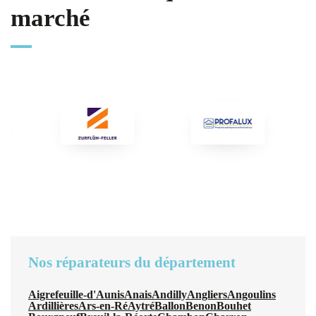
marché
Nos réparateurs du département
Aigrefeuille-d'Aunis
Anais
Andilly
Angliers
Angoulins
Ardillières
Ars-en-Ré
Aytré
Ballon
Benon
Bouhet