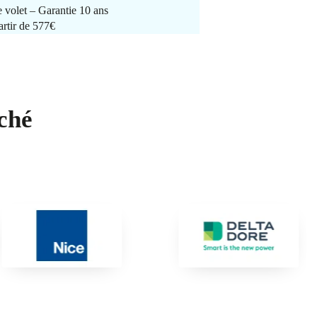
e volet – Garantie 10 ans
artir de 577€
ché