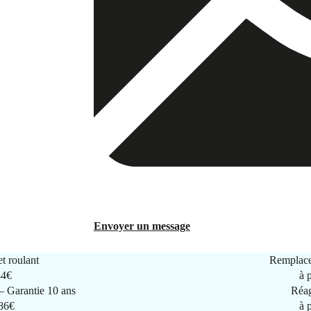
Envoyer un message
t roulant
Remplace
44€
à 
 Garantie 10 ans
Réag
286€
à 