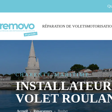
Qu
RÉPARATION DE VOLETS
MOTORISATIO
CHARENTE-MARITIME
INSTALLATEUR
VOLET ROULA
Accueil
›
Réparateurs
›
Bouhet