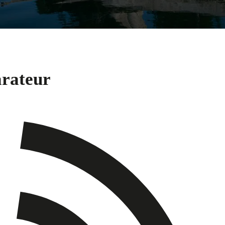
arateur