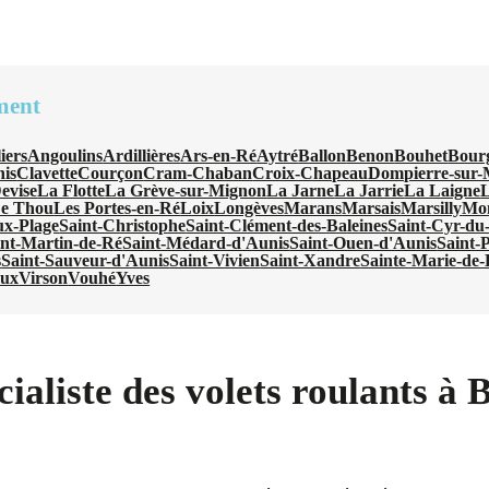
ment
iers
Angoulins
Ardillières
Ars-en-Ré
Aytré
Ballon
Benon
Bouhet
Bour
nis
Clavette
Courçon
Cram-Chaban
Croix-Chapeau
Dompierre-sur-
evise
La Flotte
La Grève-sur-Mignon
La Jarne
La Jarrie
La Laigne
L
e Thou
Les Portes-en-Ré
Loix
Longèves
Marans
Marsais
Marsilly
Mo
ux-Plage
Saint-Christophe
Saint-Clément-des-Baleines
Saint-Cyr-du
int-Martin-de-Ré
Saint-Médard-d'Aunis
Saint-Ouen-d'Aunis
Saint-
s
Saint-Sauveur-d'Aunis
Saint-Vivien
Saint-Xandre
Sainte-Marie-de
oux
Virson
Vouhé
Yves
ialiste des volets roulants à 