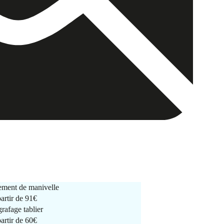
ment de manivelle
partir de
91€
rafage tablier
partir de
60€