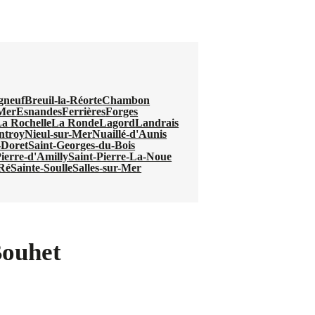
gneuf
Breuil-la-Réorte
Chambon
Mer
Esnandes
Ferrières
Forges
a Rochelle
La Ronde
Lagord
Landrais
ntroy
Nieul-sur-Mer
Nuaillé-d'Aunis
-Doret
Saint-Georges-du-Bois
Pierre-d'Amilly
Saint-Pierre-La-Noue
-Ré
Sainte-Soulle
Salles-sur-Mer
Bouhet