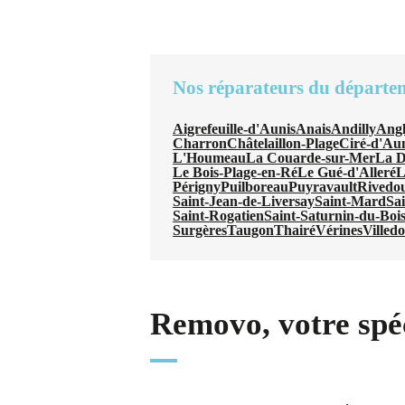
Nos réparateurs du départe
Aigrefeuille-d'Aunis
Anais
Andilly
Angl
Charron
Châtelaillon-Plage
Ciré-d'Au
L'Houmeau
La Couarde-sur-Mer
La D
Le Bois-Plage-en-Ré
Le Gué-d'Alleré
L
Périgny
Puilboreau
Puyravault
Rivedo
Saint-Jean-de-Liversay
Saint-Mard
Sa
Saint-Rogatien
Saint-Saturnin-du-Boi
Surgères
Taugon
Thairé
Vérines
Villed
Removo, votre spéc